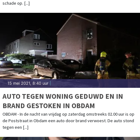
schade op. [...]
15 mei 2021, 8:40 uur
|
AUTO TEGEN WONING GEDUWD EN IN
BRAND GESTOKEN IN OBDAM
OBDAM - In de nacht van vrijdag op zaterdag omstreeks 02.00 uur is op
de Poststraat in Obdam een auto door brand verwoest. De auto stond
tegen een [...]