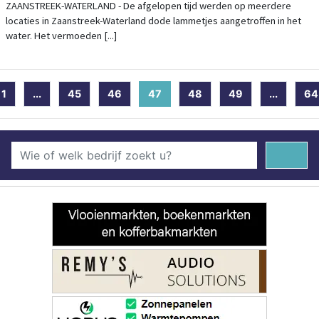
ZAANSTREEK-WATERLAND - De afgelopen tijd werden op meerdere
locaties in Zaanstreek-Waterland dode lammetjes aangetroffen in het
water. Het vermoeden [...]
1
...
45
46
47
(current)
48
49
...
64