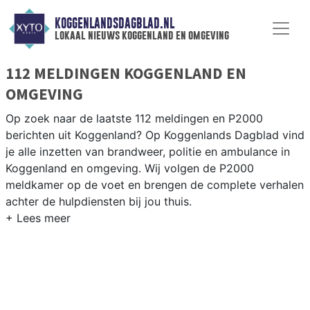
KOGGENLANDSDAGBLAD.NL
lokaal nieuws koggenland en omgeving
112 MELDINGEN KOGGENLAND EN
OMGEVING
Op zoek naar de laatste 112 meldingen en P2000
berichten uit Koggenland? Op Koggenlands Dagblad vind
je alle inzetten van brandweer, politie en ambulance in
Koggenland en omgeving. Wij volgen de P2000
meldkamer op de voet en brengen de complete verhalen
achter de hulpdiensten bij jou thuis.
P2000 MELDINGEN KOGGENLAND
Van incidenten op de N243 en de Drechterlandseweg
tot meldingen in Obdam, Berkhout, Ursem en
Scharwoude — onze redactie volgt het 112-nieuws in
Koggenland.