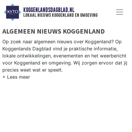
KOGGENLANDSDAGBLAD.NL
lokaal nieuws koggenland en omgeving
ALGEMEEN NIEUWS KOGGENLAND
Op zoek naar algemeen nieuws over Koggenland? Op
Koggenlands Dagblad vind je praktische informatie,
lokale ontwikkelingen, evenementen en het weerbericht
voor Koggenland en omgeving. Wij zorgen ervoor dat jij
precies weet wat er speelt.
PRAKTISCHE INFORMATIE KOGGENLAND
Van werkzaamheden op de N243 en evenementen in de
Koggenland-dorpen tot het weersbericht voor de West-
Friese polder rondom Obdam en Berkhout.