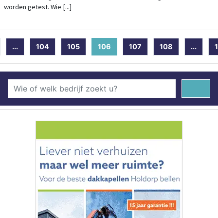
worden getest. Wie [...]
...
104
105
106
(current)
107
108
...