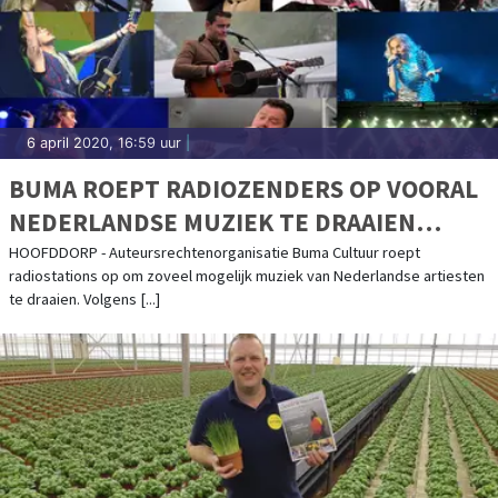
6 april 2020, 16:59 uur
|
BUMA ROEPT RADIOZENDERS OP VOORAL
NEDERLANDSE MUZIEK TE DRAAIEN
TIJDENS CRISIS
HOOFDDORP - Auteursrechtenorganisatie Buma Cultuur roept
radiostations op om zoveel mogelijk muziek van Nederlandse artiesten
te draaien. Volgens [...]