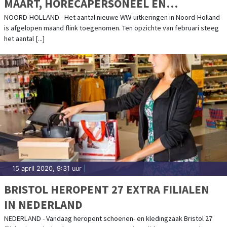
MAART, HORECAPERSONEEL EN
UITZENDKRACHTEN VERLIEZEN HUN
NOORD-HOLLAND - Het aantal nieuwe WW-uitkeringen in Noord-Holland
is afgelopen maand flink toegenomen. Ten opzichte van februari steeg
BAAN
het aantal [...]
15 april 2020, 9:31 uur
|
BRISTOL HEROPENT 27 EXTRA FILIALEN
IN NEDERLAND
NEDERLAND - Vandaag heropent schoenen- en kledingzaak Bristol 27