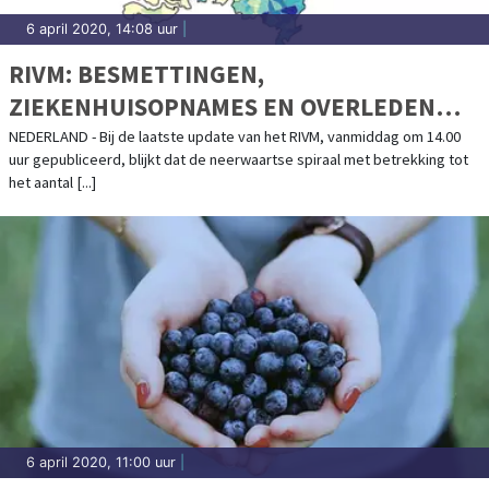
6 april 2020, 14:08 uur
|
RIVM: BESMETTINGEN,
ZIEKENHUISOPNAMES EN OVERLEDEN
PERSONEN VLAKKEN LANGZAAM VERDER
NEDERLAND - Bij de laatste update van het RIVM, vanmiddag om 14.00
uur gepubliceerd, blijkt dat de neerwaartse spiraal met betrekking tot
AF
het aantal [...]
6 april 2020, 11:00 uur
|