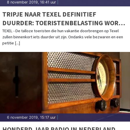
8 november 2019, 16:41 uur
|
TRIPJE NAAR TEXEL DEFINITIEF
DUURDER: TOERISTENBELASTING WORDT
VERHOOGD
TEXEL - De talloze toeristen die hun vakantie doorbrengen op Texel
zullen binnenkort iets duurder uit zijn. Ondanks vele bezwaren en een
petitie [...]
6 november 2019, 15:17 uur
|
HONDERD JAAR RADIO IN NEDERLAND