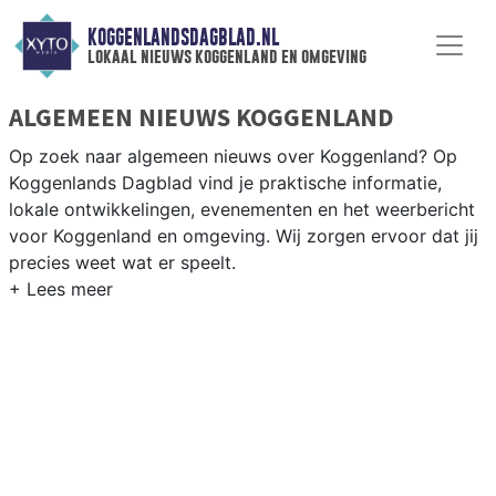
KOGGENLANDSDAGBLAD.NL
lokaal nieuws koggenland en omgeving
ALGEMEEN NIEUWS KOGGENLAND
Op zoek naar algemeen nieuws over Koggenland? Op
Koggenlands Dagblad vind je praktische informatie,
lokale ontwikkelingen, evenementen en het weerbericht
voor Koggenland en omgeving. Wij zorgen ervoor dat jij
precies weet wat er speelt.
PRAKTISCHE INFORMATIE KOGGENLAND
Van werkzaamheden op de N243 en evenementen in de
Koggenland-dorpen tot het weersbericht voor de West-
Friese polder rondom Obdam en Berkhout.