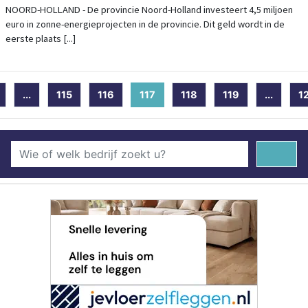
NOORD-HOLLAND - De provincie Noord-Holland investeert 4,5 miljoen
euro in zonne-energieprojecten in de provincie. Dit geld wordt in de
eerste plaats [...]
...
115
116
117
(current)
118
119
...
1