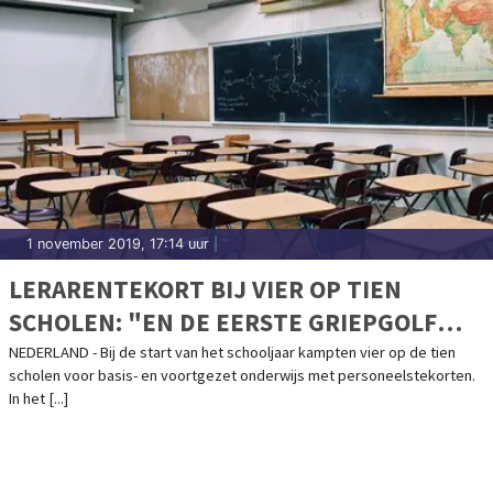
1 november 2019, 17:14 uur
|
LERARENTEKORT BIJ VIER OP TIEN
SCHOLEN: "EN DE EERSTE GRIEPGOLF
MOET NOG KOMEN"
NEDERLAND - Bij de start van het schooljaar kampten vier op de tien
scholen voor basis- en voortgezet onderwijs met personeelstekorten.
In het [...]