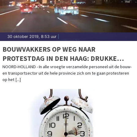
30 oktober 2019, 8:53 uur
|
BOUWVAKKERS OP WEG NAAR
PROTESTDAG IN DEN HAAG: DRUKKE
OCHTENDSPITS NOORD-HOLLAND BLIJFT
NOORD-HOLLAND - In alle vroegte verzamelde personeel uit de bouw-
en transportsector uit de hele provincie zich om te gaan protesteren
UIT
op het [...]