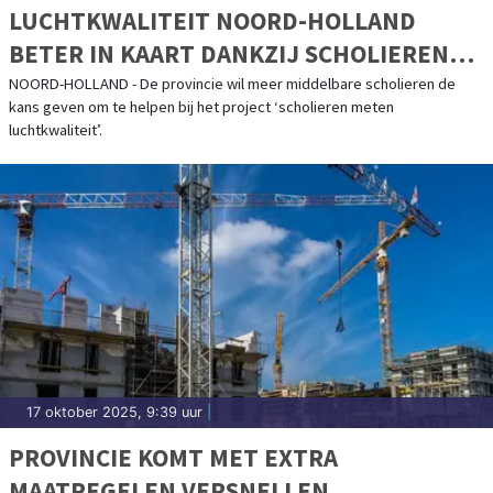
LUCHTKWALITEIT NOORD-HOLLAND
BETER IN KAART DANKZIJ SCHOLIEREN
EN ‘SNUFFELFIETSEN’
NOORD-HOLLAND - De provincie wil meer middelbare scholieren de
kans geven om te helpen bij het project ‘scholieren meten
luchtkwaliteit’.
17 oktober 2025, 9:39 uur
|
PROVINCIE KOMT MET EXTRA
MAATREGELEN VERSNELLEN