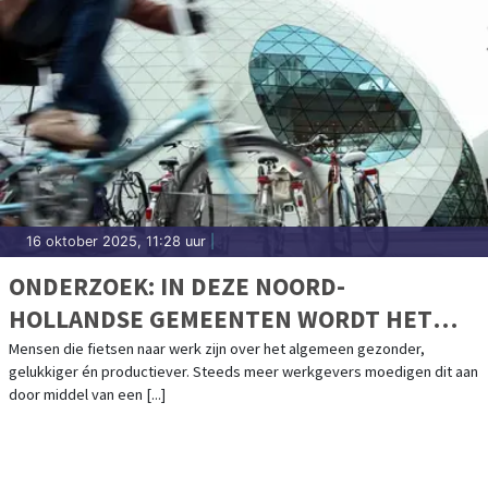
16 oktober 2025, 11:28 uur
|
ONDERZOEK: IN DEZE NOORD-
HOLLANDSE GEMEENTEN WORDT HET
VAAKST NAAR WERK GEFIETST
Mensen die fietsen naar werk zijn over het algemeen gezonder,
gelukkiger én productiever. Steeds meer werkgevers moedigen dit aan
door middel van een [...]