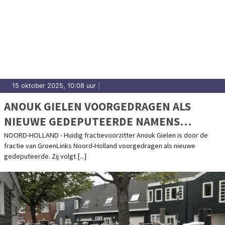
15 oktober 2025, 10:08 uur
|
ANOUK GIELEN VOORGEDRAGEN ALS
NIEUWE GEDEPUTEERDE NAMENS
GROENLINKS NOORD-HOLLAND
NOORD-HOLLAND - Huidig fractievoorzitter Anouk Gielen is door de
fractie van GroenLinks Noord-Holland voorgedragen als nieuwe
gedeputeerde. Zij volgt [...]