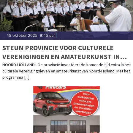
15 oktober 2025, 9:45 uur
|
STEUN PROVINCIE VOOR CULTURELE
VERENIGINGEN EN AMATEURKUNST IN
NOORD-HOLLAND
NOORD-HOLLAND - De provincie investeert de komende tijd extra in het
culturele verenigingsleven en amateurkunst van Noord-Holland. Met het
programma [...]