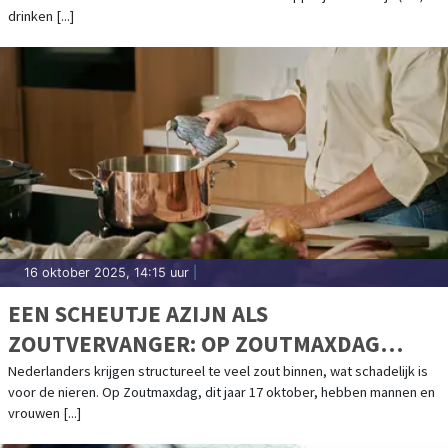
drinken [...]
16 oktober 2025, 14:15 uur
|
EEN SCHEUTJE AZIJN ALS
ZOUTVERVANGER: OP ZOUTMAXDAG
KOMT HET ZUURVAATJE OP TAFEL
Nederlanders krijgen structureel te veel zout binnen, wat schadelijk is
voor de nieren. Op Zoutmaxdag, dit jaar 17 oktober, hebben mannen en
vrouwen [...]