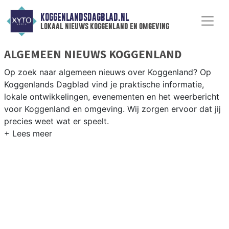
KOGGENLANDSDAGBLAD.NL
lokaal nieuws koggenland en omgeving
ALGEMEEN NIEUWS KOGGENLAND
Op zoek naar algemeen nieuws over Koggenland? Op
Koggenlands Dagblad vind je praktische informatie,
lokale ontwikkelingen, evenementen en het weerbericht
voor Koggenland en omgeving. Wij zorgen ervoor dat jij
precies weet wat er speelt.
PRAKTISCHE INFORMATIE KOGGENLAND
Van werkzaamheden op de N243 en evenementen in de
Koggenland-dorpen tot het weersbericht voor de West-
Friese polder rondom Obdam en Berkhout.