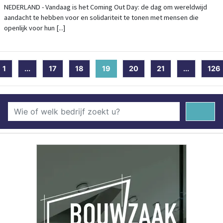
OUT DAY
NEDERLAND - Vandaag is het Coming Out Day: de dag om wereldwijd
aandacht te hebben voor en solidariteit te tonen met mensen die
openlijk voor hun [...]
1
...
17
18
19
(current)
20
21
...
126