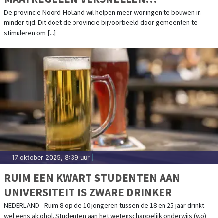
WONINGBOUW
De provincie Noord-Holland wil helpen meer woningen te bouwen in
minder tijd. Dit doet de provincie bijvoorbeeld door gemeenten te
stimuleren om [...]
17 oktober 2025, 8:39 uur
|
RUIM EEN KWART STUDENTEN AAN
UNIVERSITEIT IS ZWARE DRINKER
NEDERLAND - Ruim 8 op de 10 jongeren tussen de 18 en 25 jaar drinkt
wel eens alcohol. Studenten aan het wetenschappelijk onderwijs (wo)