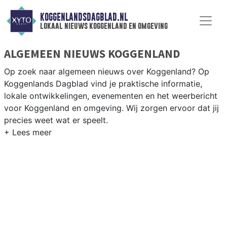
KOGGENLANDSDAGBLAD.NL
lokaal nieuws koggenland en omgeving
ALGEMEEN NIEUWS KOGGENLAND
Op zoek naar algemeen nieuws over Koggenland? Op
Koggenlands Dagblad vind je praktische informatie,
lokale ontwikkelingen, evenementen en het weerbericht
voor Koggenland en omgeving. Wij zorgen ervoor dat jij
precies weet wat er speelt.
PRAKTISCHE INFORMATIE KOGGENLAND
Van werkzaamheden op de N243 en evenementen in de
Koggenland-dorpen tot het weersbericht voor de West-
Friese polder rondom Obdam en Berkhout.