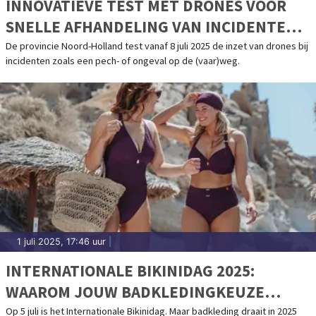
INNOVATIEVE TEST MET DRONES VOOR
SNELLE AFHANDELING VAN INCIDENTEN
OP WEG EN WATER
De provincie Noord-Holland test vanaf 8 juli 2025 de inzet van drones bij
incidenten zoals een pech- of ongeval op de (vaar)weg.
1 juli 2025, 17:46 uur
|
INTERNATIONALE BIKINIDAG 2025:
WAAROM JOUW BADKLEDINGKEUZE
ALLES ZEGT OVER JE ZELFBEELD
Op 5 juli is het Internationale Bikinidag. Maar badkleding draait in 2025