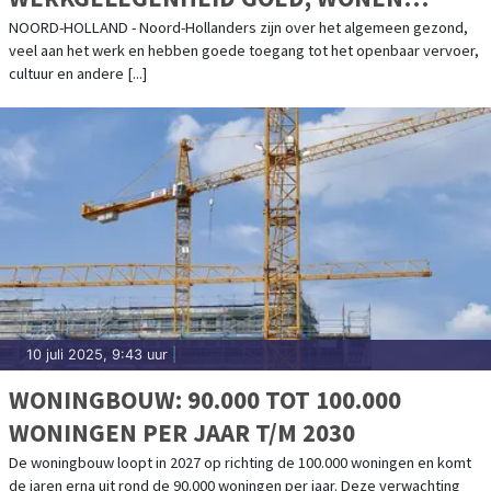
VRAAGT AANDACHT
NOORD-HOLLAND - Noord-Hollanders zijn over het algemeen gezond,
veel aan het werk en hebben goede toegang tot het openbaar vervoer,
cultuur en andere [...]
10 juli 2025, 9:43 uur
|
WONINGBOUW: 90.000 TOT 100.000
WONINGEN PER JAAR T/M 2030
De woningbouw loopt in 2027 op richting de 100.000 woningen en komt
de jaren erna uit rond de 90.000 woningen per jaar. Deze verwachting