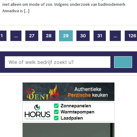
niet alleen om mode of zon. Volgens onderzoek van badmodemerk
Annadiva is [...]
1
...
27
28
29
(current)
30
31
...
126