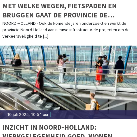
MET WELKE WEGEN, FIETSPADEN EN
BRUGGEN GAAT DE PROVINCIE DE
KOMENDE 8 JAAR AAN DE SLAG?
NOORD-HOLLAND - Ook de komende jaren onderzoekt en werkt de
provincie Noord-Holland aan nieuwe infrastructurele projecten om de
verkeersveiligheid te [...]
10 juli 2025, 10:54 uur
|
INZICHT IN NOORD-HOLLAND:
WERKGELEGENHEID GOED, WONEN