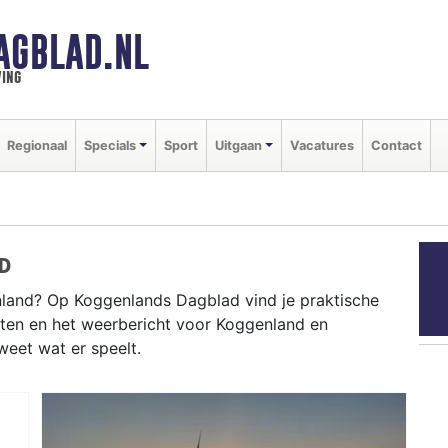
AGBLAD.NL
ing
Regionaal
Specials
Sport
Uitgaan
Vacatures
Contact
D
land? Op Koggenlands Dagblad vind je praktische
nten en het weerbericht voor Koggenland en
weet wat er speelt.
ENLAND
ten in de Koggenland-dorpen tot het weersbericht