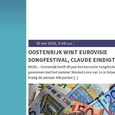
voor de West-Friese polder rondom Obdam 
18 mei 2025, 5:49 uur
|
OOSTENRIJK WINT EUROVISIE
SONGFESTIVAL, CLAUDE EINDIG
ALS TWAALFDE
BASEL - Oostenrijk heeft dit jaar het Eurovisie Songfesti
gewonnen met het nummer Wasted Love van JJ. In totaa
kreeg de winnaar 436 punten [...]