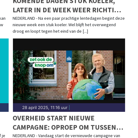
KOMENDE DAGEN STUK KOELER,
LATER IN DE WEEK WEER RICHTING
20 GRADEN
kan
NEDERLAND - Na een paar prachtige lentedagen begint deze
uw
nieuwe week een stuk koeler. Wel blijft het overwegend
droog en loopt tegen het eind van de [...]
28 april 2025, 11:16 uur
|
OVERHEID START NIEUWE
CAMPAGNE: OPROEP OM TUSSEN
16.00 EN 21.00 MINDER STROOM TE
 je
NEDERLAND - Vandaag start de vernieuwde campagne van