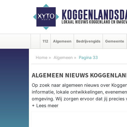
KOGGENLANDSD
lokaal nieuws koggenland en omgev
112
Algemeen
Bedrijvengids
Gemeente
Home
Algemeen
Pagina 33
ALGEMEEN NIEUWS KOGGENLAN
Op zoek naar algemeen nieuws over Koggen
informatie, lokale ontwikkelingen, eveneme
omgeving. Wij zorgen ervoor dat jij precies 
PRAKTISCHE INFORMATIE KOGG
Van werkzaamheden op de N243 en evenemen