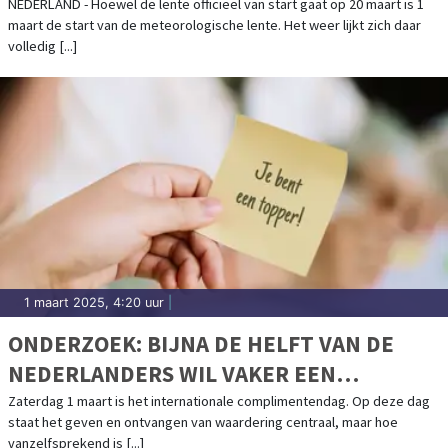
NEDERLAND - Hoewel de lente officieel van start gaat op 20 maart is 1
maart de start van de meteorologische lente. Het weer lijkt zich daar
volledig [...]
1 maart 2025, 4:20 uur
|
ONDERZOEK: BIJNA DE HELFT VAN DE
NEDERLANDERS WIL VAKER EEN
COMPLIMENT GEVEN
Zaterdag 1 maart is het internationale complimentendag. Op deze dag
staat het geven en ontvangen van waardering centraal, maar hoe
vanzelfsprekend is [...]