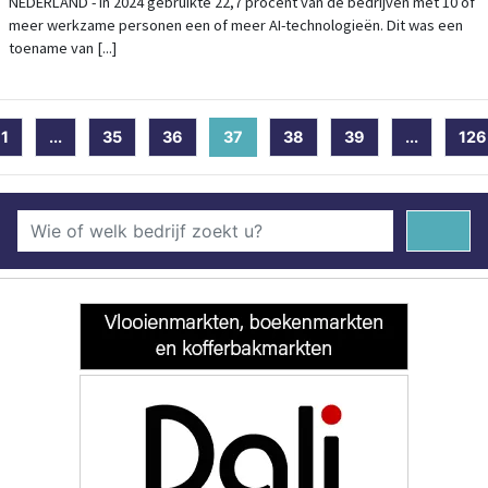
NEDERLAND - In 2024 gebruikte 22,7 procent van de bedrijven met 10 of
meer werkzame personen een of meer AI-technologieën. Dit was een
toename van [...]
1
...
35
36
37
(current)
38
39
...
126