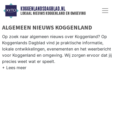
KOGGENLANDSDAGBLAD.NL
lokaal nieuws koggenland en omgeving
ALGEMEEN NIEUWS KOGGENLAND
Op zoek naar algemeen nieuws over Koggenland? Op
Koggenlands Dagblad vind je praktische informatie,
lokale ontwikkelingen, evenementen en het weerbericht
voor Koggenland en omgeving. Wij zorgen ervoor dat jij
precies weet wat er speelt.
PRAKTISCHE INFORMATIE KOGGENLAND
Van werkzaamheden op de N243 en evenementen in de
Koggenland-dorpen tot het weersbericht voor de West-
Friese polder rondom Obdam en Berkhout.