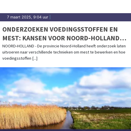
7 maart 2025, 9:04 uur
|
ONDERZOEKEN VOEDINGSSTOFFEN EN
MEST: KANSEN VOOR NOORD-HOLLANDSE
AGRARIËRS
NOORD-HOLLAND - De provincie Noord-Holland heeft onderzoek laten
uitvoeren naar verschillende technieken om mest te bewerken en hoe
voedingsstoffen [...]