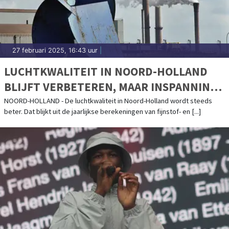
27 februari 2025, 16:43 uur
|
LUCHTKWALITEIT IN NOORD-HOLLAND
BLIJFT VERBETEREN, MAAR INSPANNING
BLIJFT NODIG
NOORD-HOLLAND - De luchtkwaliteit in Noord-Holland wordt steeds
beter. Dat blijkt uit de jaarlijkse berekeningen van fijnstof- en [...]