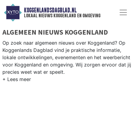
KOGGENLANDSDAGBLAD.NL
lokaal nieuws koggenland en omgeving
ALGEMEEN NIEUWS KOGGENLAND
Op zoek naar algemeen nieuws over Koggenland? Op
Koggenlands Dagblad vind je praktische informatie,
lokale ontwikkelingen, evenementen en het weerbericht
voor Koggenland en omgeving. Wij zorgen ervoor dat jij
precies weet wat er speelt.
PRAKTISCHE INFORMATIE KOGGENLAND
Van werkzaamheden op de N243 en evenementen in de
Koggenland-dorpen tot het weersbericht voor de West-
Friese polder rondom Obdam en Berkhout.