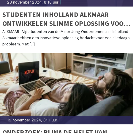
23 november 2024, 8:18 uur
|
STUDENTEN INHOLLAND ALKMAAR
ONTWIKKELEN SLIMME OPLOSSING VOOR
FYSIEKE ONGEMAKKEN
ALKMAAR - Vijf studenten van de Minor Jong Ondernemen aan Inholland
Alkmaar hebben een innovatieve oplossing bedacht voor een alledaags
probleem. Met [...]
19 november 2024, 8:11 uur
|
ONDERZOEK: BIJNA DE HELFT VAN