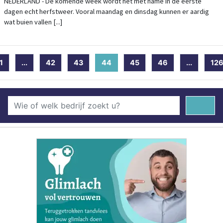
NEDERLAND - De komende week wordt het met name in de eerste
dagen echt herfstweer. Vooral maandag en dinsdag kunnen er aardig
wat buien vallen [...]
1
...
42
43
44
(current)
45
46
...
12