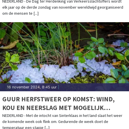
NEDERLAND - De Dag ter Herdenking van Verkeersslachtoffers wordt
elk jaar op de derde zondag van november wereldwijd georganiseerd
om de mensen te [...]
16 november 2024, 8:45 uur
|
GUUR HERFSTWEER OP KOMST: WIND,
KOU EN NEERSLAG MET MOGELIJK
WINTERSE BUIEN
NEDERLAND - Met de intocht van Sinterklaas in het land slaat het weer
de komende week ook flink om. Gedurende de week doet de
temperatuur een stapje [...]