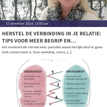
12 november 2024, 13:00 uur
|
HERSTEL DE VERBINDING IN JE RELATIE:
TIPS VOOR MEER BEGRIP EN
BETROKKENHEID
Het overkomt elk stel wel eens: periodes waarin het lijkt alsof er geen
écht contact meer is. Door werkdruk, stress, [...]