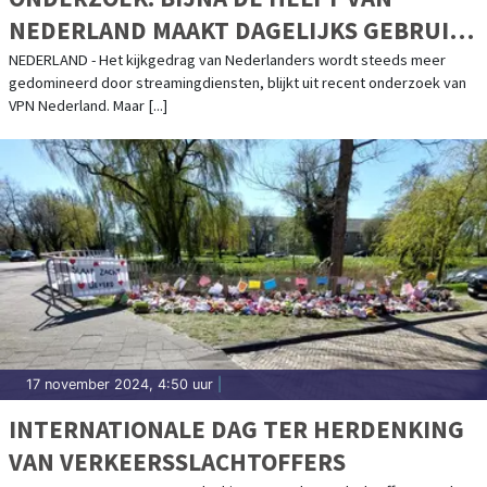
NEDERLAND MAAKT DAGELIJKS GEBRUIK
VAN STREAMINGDIENSTEN
NEDERLAND - Het kijkgedrag van Nederlanders wordt steeds meer
gedomineerd door streamingdiensten, blijkt uit recent onderzoek van
VPN Nederland. Maar [...]
17 november 2024, 4:50 uur
|
INTERNATIONALE DAG TER HERDENKING
VAN VERKEERSSLACHTOFFERS