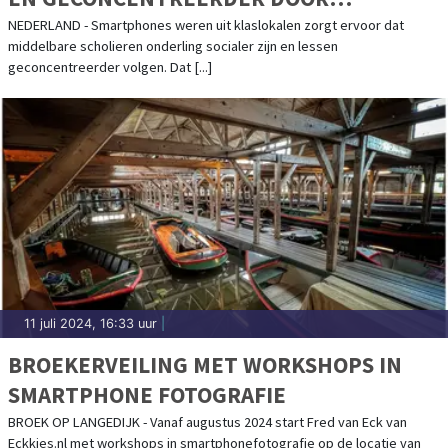
MOBIELTJESAFSPRAAK
NEDERLAND - Smartphones weren uit klaslokalen zorgt ervoor dat
middelbare scholieren onderling socialer zijn en lessen
geconcentreerder volgen. Dat [...]
11 juli 2024, 16:33 uur
|
BROEKERVEILING MET WORKSHOPS IN
SMARTPHONE FOTOGRAFIE
BROEK OP LANGEDIJK - Vanaf augustus 2024 start Fred van Eck van
Eckkies.nl met workshops in smartphonefotografie op de locatie van