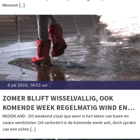
Museum [...]
6 juli 2024, 14:03 uur
|
ZOMER BLIJFT WISSELVALLIG, OOK
KOMENDE WEEK REGELMATIG WIND EN
BUIEN
NEDERLAND - Dit weekend staat qua weer in het teken van buien en
zware windstoten. Dit verbetert in de komende week wel, doch sprake
van een echte [...]