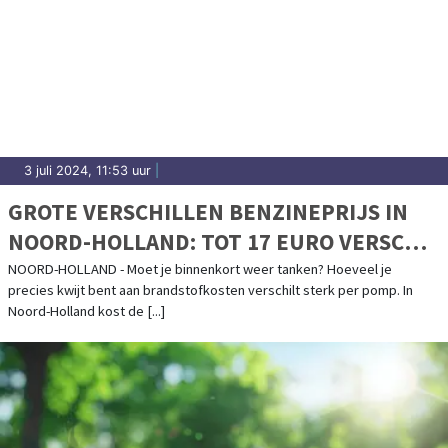
3 juli 2024, 11:53 uur
|
GROTE VERSCHILLEN BENZINEPRIJS IN
NOORD-HOLLAND: TOT 17 EURO VERSCHIL
VOOR VOLLE TANK
NOORD-HOLLAND - Moet je binnenkort weer tanken? Hoeveel je
precies kwijt bent aan brandstofkosten verschilt sterk per pomp. In
Noord-Holland kost de [...]