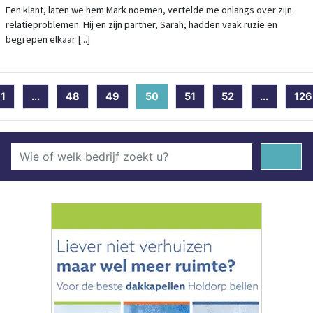
Een klant, laten we hem Mark noemen, vertelde me onlangs over zijn
relatieproblemen. Hij en zijn partner, Sarah, hadden vaak ruzie en
begrepen elkaar [...]
1
...
48
49
50
(current)
51
52
...
126