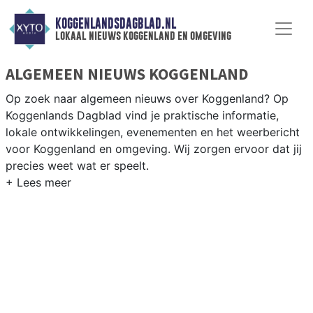
KOGGENLANDSDAGBLAD.NL
lokaal nieuws koggenland en omgeving
ALGEMEEN NIEUWS KOGGENLAND
Op zoek naar algemeen nieuws over Koggenland? Op
Koggenlands Dagblad vind je praktische informatie,
lokale ontwikkelingen, evenementen en het weerbericht
voor Koggenland en omgeving. Wij zorgen ervoor dat jij
precies weet wat er speelt.
PRAKTISCHE INFORMATIE KOGGENLAND
Van werkzaamheden op de N243 en evenementen in de
Koggenland-dorpen tot het weersbericht voor de West-
Friese polder rondom Obdam en Berkhout.