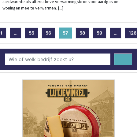
aardwarmte als alternatieve verwarmingsbron voor aardgas om
woningen mee te verwarmen. [...]
1
...
55
56
57
(current)
58
59
...
126