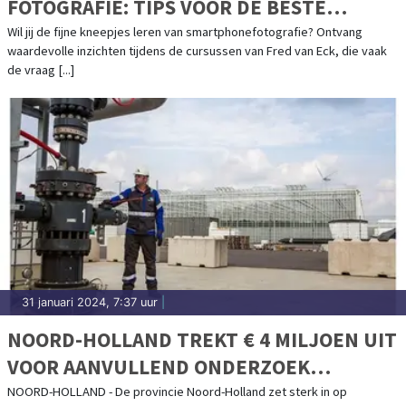
FOTOGRAFIE: TIPS VOOR DE BESTE
FOTO'S!
Wil jij de fijne kneepjes leren van smartphonefotografie? Ontvang
waardevolle inzichten tijdens de cursussen van Fred van Eck, die vaak
de vraag [...]
31 januari 2024, 7:37 uur
|
NOORD-HOLLAND TREKT € 4 MILJOEN UIT
VOOR AANVULLEND ONDERZOEK
AARDWARMTE
NOORD-HOLLAND - De provincie Noord-Holland zet sterk in op