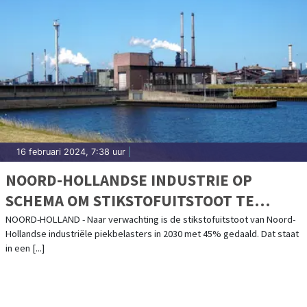
16 februari 2024, 7:38 uur
|
NOORD-HOLLANDSE INDUSTRIE OP
SCHEMA OM STIKSTOFUITSTOOT TE
VERMINDEREN
NOORD-HOLLAND - Naar verwachting is de stikstofuitstoot van Noord-
Hollandse industriële piekbelasters in 2030 met 45% gedaald. Dat staat
in een [...]