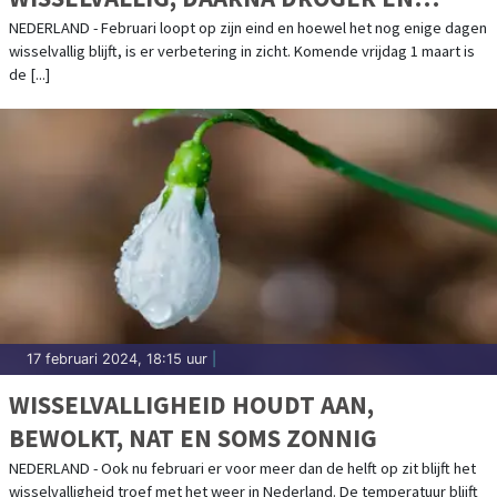
VAKER ZON
NEDERLAND - Februari loopt op zijn eind en hoewel het nog enige dagen
wisselvallig blijft, is er verbetering in zicht. Komende vrijdag 1 maart is
de [...]
17 februari 2024, 18:15 uur
|
WISSELVALLIGHEID HOUDT AAN,
BEWOLKT, NAT EN SOMS ZONNIG
NEDERLAND - Ook nu februari er voor meer dan de helft op zit blijft het
wisselvalligheid troef met het weer in Nederland. De temperatuur blijft