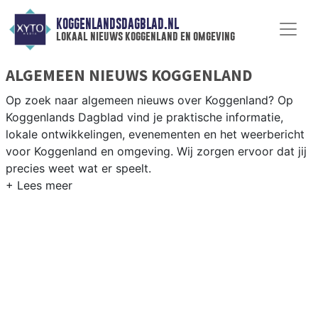
KOGGENLANDSDAGBLAD.NL
lokaal nieuws koggenland en omgeving
ALGEMEEN NIEUWS KOGGENLAND
Op zoek naar algemeen nieuws over Koggenland? Op
Koggenlands Dagblad vind je praktische informatie,
lokale ontwikkelingen, evenementen en het weerbericht
voor Koggenland en omgeving. Wij zorgen ervoor dat jij
precies weet wat er speelt.
PRAKTISCHE INFORMATIE KOGGENLAND
Van werkzaamheden op de N243 en evenementen in de
Koggenland-dorpen tot het weersbericht voor de West-
Friese polder rondom Obdam en Berkhout.