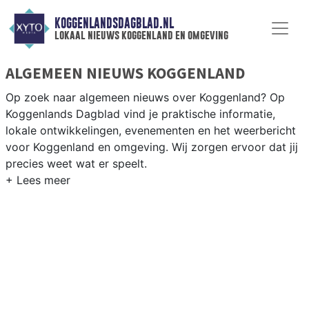
KOGGENLANDSDAGBLAD.NL
lokaal nieuws koggenland en omgeving
ALGEMEEN NIEUWS KOGGENLAND
Op zoek naar algemeen nieuws over Koggenland? Op
Koggenlands Dagblad vind je praktische informatie,
lokale ontwikkelingen, evenementen en het weerbericht
voor Koggenland en omgeving. Wij zorgen ervoor dat jij
precies weet wat er speelt.
PRAKTISCHE INFORMATIE KOGGENLAND
Van werkzaamheden op de N243 en evenementen in de
Koggenland-dorpen tot het weersbericht voor de West-
Friese polder rondom Obdam en Berkhout.