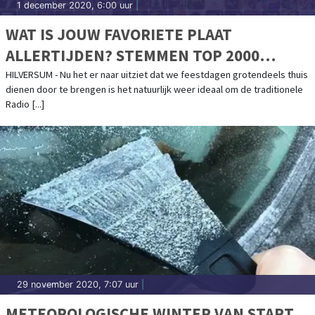
1 december 2020, 6:00 uur
|
WAT IS JOUW FAVORIETE PLAAT
ALLERTIJDEN? STEMMEN TOP 2000
VANDAAG VAN START
HILVERSUM - Nu het er naar uitziet dat we feestdagen grotendeels thuis
dienen door te brengen is het natuurlijk weer ideaal om de traditionele
Radio [...]
29 november 2020, 7:07 uur
|
METEOROLOGISCHE WINTER VAN START