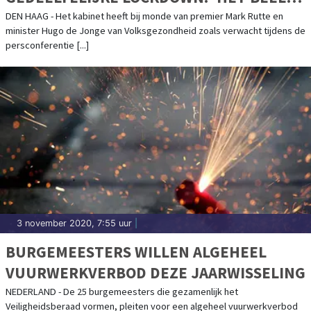
IS NIET SLECHT, MAAR ZEKER NIET GOED
DEN HAAG - Het kabinet heeft bij monde van premier Mark Rutte en
minister Hugo de Jonge van Volksgezondheid zoals verwacht tijdens de
GENOEG'
persconferentie [...]
3 november 2020, 7:55 uur
|
BURGEMEESTERS WILLEN ALGEHEEL
VUURWERKVERBOD DEZE JAARWISSELING
NEDERLAND - De 25 burgemeesters die gezamenlijk het
Veiligheidsberaad vormen, pleiten voor een algeheel vuurwerkverbod