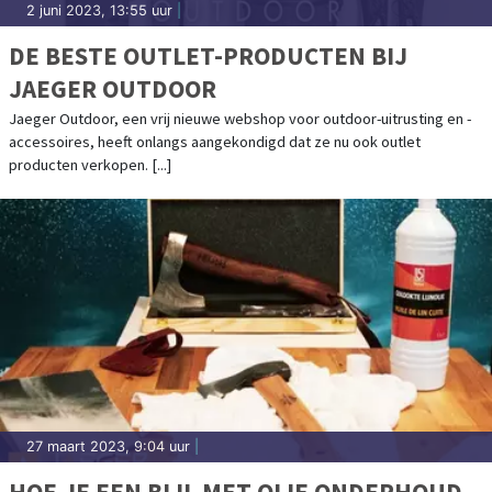
2 juni 2023, 13:55 uur
|
DE BESTE OUTLET-PRODUCTEN BIJ
JAEGER OUTDOOR
Jaeger Outdoor, een vrij nieuwe webshop voor outdoor-uitrusting en -
accessoires, heeft onlangs aangekondigd dat ze nu ook outlet
producten verkopen. [...]
27 maart 2023, 9:04 uur
|
HOE JE EEN BIJL MET OLIE ONDERHOUD