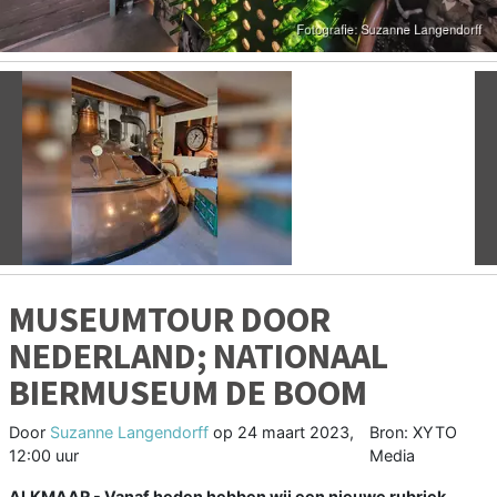
Vorige
V
MUSEUMTOUR DOOR
NEDERLAND; NATIONAAL
BIERMUSEUM DE BOOM
Door
Suzanne Langendorff
op
24 maart 2023,
Bron: XYTO
12:00 uur
Media
ALKMAAR - Vanaf heden hebben wij een nieuwe rubriek,