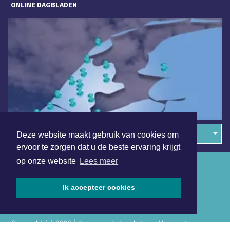
ONLINE DAGBLADEN
Overige dagbladen in de regio
Deze website maakt gebruik van cookies om
ervoor te zorgen dat u de beste ervaring krijgt
op onze website
Lees meer
Algemene voorwaarden
Disclaimer
Ik accepteer cookies
Privacy Statement
Copyright (c) 2026 | Koggenlandsdagblad.nl - Alle rechten