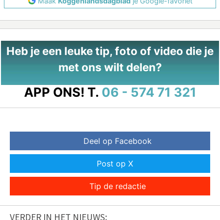
Maak
Koggenlandsdagblad
je Google-favoriet
Heb je een leuke tip, foto of video die je
met ons wilt delen?
APP ONS!
T.
06 - 574 71 321
Deel op Facebook
Post op X
Tip de redactie
VERDER IN HET NIEUWS: