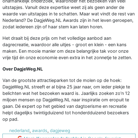
onafhankelijk onderzoek, waaronder het bezoeken van veel
uitstapjes. Vanuit deze expertise weet zij als geen ander de
waarde van uitstapjes in te schatten. Maar wat vindt de rest van
Nederland? De DagjeWeg.NL Awards zijn in het leven geroepen,
zodat iedereen zijn of haar stem kan laten horen.
Het draait bij deze prijs om het volledige aanbod aan
dagrecreatie, waardoor alle uitjes - groot en klein - een kans
maken. Een mooie manier om deze belangrijke tak voor onze
vrije tijd én onze economie even extra in het zonnetje te zetten.
Over DagjeWeg.NL
Van de grootste attractieparken tot de molen op de hoek:
DagjeWeg.NL streeft er al bijna 25 jaar naar, om ieder plekje te
belichten wat het bezoeken waard is. Jaarlijks zoeken zo'n 12
miljoen mensen op DagjeWeg.NL naar inspiratie om eropuit te
gaan. Dé expert op het gebied van dagtoerisme en recreatie
helpt dagelijks twintigduizend tot honderdduizend bezoekers
op pad.
nederland
,
awards
,
dagjeweg