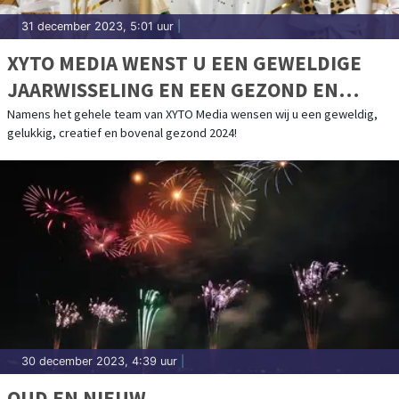
31 december 2023, 5:01 uur
|
XYTO MEDIA WENST U EEN GEWELDIGE
JAARWISSELING EN EEN GEZOND EN
CREATIEF 2024
Namens het gehele team van XYTO Media wensen wij u een geweldig,
gelukkig, creatief en bovenal gezond 2024!
30 december 2023, 4:39 uur
|
OUD EN NIEUW