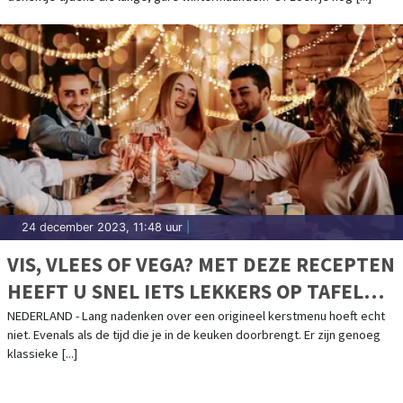
24 december 2023, 11:48 uur
|
VIS, VLEES OF VEGA? MET DEZE RECEPTEN
HEEFT U SNEL IETS LEKKERS OP TAFEL
MET KERST
NEDERLAND - Lang nadenken over een origineel kerstmenu hoeft echt
niet. Evenals als de tijd die je in de keuken doorbrengt. Er zijn genoeg
klassieke [...]