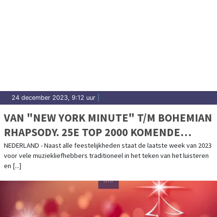
24 december 2023, 9:12 uur
|
VAN "NEW YORK MINUTE" T/M BOHEMIAN
RHAPSODY. 25E TOP 2000 KOMENDE
NACHT VAN START
NEDERLAND - Naast alle feestelijkheden staat de laatste week van 2023
voor vele muziekliefhebbers traditioneel in het teken van het luisteren
en [...]