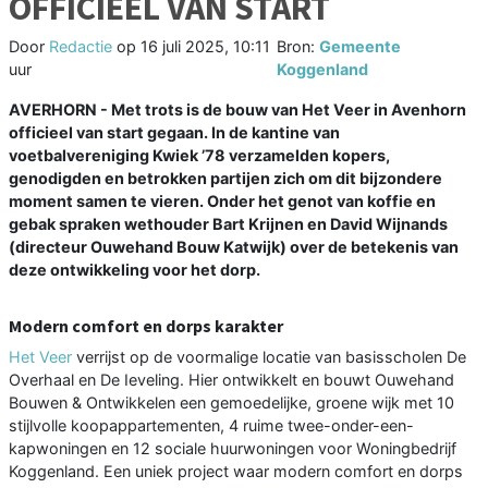
OFFICIEEL VAN START
Door
Redactie
op
16 juli 2025, 10:11
Bron:
Gemeente
uur
Koggenland
AVERHORN - Met trots is de bouw van Het Veer in Avenhorn
officieel van start gegaan. In de kantine van
voetbalvereniging Kwiek ’78 verzamelden kopers,
genodigden en betrokken partijen zich om dit bijzondere
moment samen te vieren. Onder het genot van koffie en
gebak spraken wethouder Bart Krijnen en David Wijnands
(directeur Ouwehand Bouw Katwijk) over de betekenis van
deze ontwikkeling voor het dorp.
Modern comfort en dorps karakter
Het Veer
verrijst op de voormalige locatie van basisscholen De
Overhaal en De Ieveling. Hier ontwikkelt en bouwt Ouwehand
Bouwen & Ontwikkelen een gemoedelijke, groene wijk met 10
stijlvolle koopappartementen, 4 ruime twee-onder-een-
kapwoningen en 12 sociale huurwoningen voor Woningbedrijf
Koggenland. Een uniek project waar modern comfort en dorps