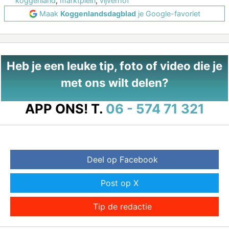
koggenland
,
marktplein
,
vijverhof
Maak
Koggenlandsdagblad
je Google-favoriet
Heb je een leuke tip, foto of video die je
met ons wilt delen?
APP ONS!
T.
06 - 574 71 321
Deel op Facebook
Post op X
Tip de redactie