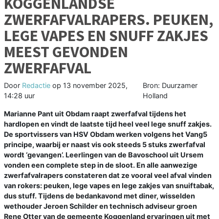
KOGGENLANDSE
ZWERFAFVALRAPERS. PEUKEN,
LEGE VAPES EN SNUFF ZAKJES
MEEST GEVONDEN
ZWERFAFVAL
Door
Redactie
op
13 november 2025,
Bron: Duurzamer
14:28 uur
Holland
Marianne Pant uit Obdam raapt zwerfafval tijdens het
hardlopen en vindt de laatste tijd heel veel lege snuff zakjes.
De sportvissers van HSV Obdam werken volgens het Vang5
principe, waarbij er naast vis ook steeds 5 stuks zwerfafval
wordt ‘gevangen’. Leerlingen van de Bavoschool uit Ursem
vonden een complete step in de sloot. En alle aanwezige
zwerfafvalrapers constateren dat ze vooral veel afval vinden
van rokers: peuken, lege vapes en lege zakjes van snuiftabak,
dus stuff.
Tijdens de bedankavond met diner, wisselden
wethouder Jeroen Schilder en technisch adviseur groen
Rene Otter van de gemeente Koggenland ervaringen uit met