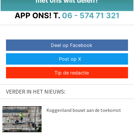
met ons wilt delen?
APP ONS!
T.
06 - 574 71 321
Deel op Facebook
Post op X
Tip de redactie
VERDER IN HET NIEUWS:
Koggenland bouwt aan de toekomst