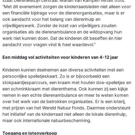
staat Dierenwelzijn centraal. Marian van Kampen vertelt trots:
“Met dit evenement zorgen de kinderraadsleden niet alleen voor
een financiële bijdrage voor de dierenorganisaties, maar is er
ook aandacht voor het belang van dierenhulp en
vrijwilligerswerk. Zonder de inzet van vrijwilligers zouden
organisaties als de dierenambulance en de wildopvang hun
werk niet kunnen doen. Dat de kinderen dit beseffen én hier
aandacht voor vragen vind ik heel waardevol.”
Een middag vol activiteiten voor kinderen van 4-12 jaar
Kinderen kunnen deelnemen aan diverse activiteiten met een
persoonlijke spelletjeskaart. Zo is er bijvoorbeeld een
stokpaardjesparcours, een kraam met houten doe-spelletjes en
een schminkkraam met dierenthema. Ook kunnen zij een kijkje
nemen in een echte dierenambulance en meer te weten komen
over het werk van de betrokken organisaties. Er is een loterij,
met prijzen van het Wereld Natuur Fonds. Daarmee ondersteunt
het initiatief van de kinderraad niet alleen de lokale dierenhulp,
maar ook internationale natuurbescherming.
Toegang en lotenverkoop