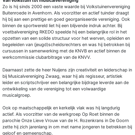
Van volkstuin tot musicalvereniging
Zo is hij sinds 2000 een vaste waarde bij Volkstuinenvereniging
Buitenroede in Avenhorn. Als voorzitter en actief tuinder draagt
hij bij aan een prettige en goed georganiseerde vereniging. Ook
binnen de sportwereld liet hij een blijvende indruk achter. Bij
voetbalvereniging RKEDO speelde hij een belangrijke rol in het
opzetten van een solide structuur voor het werven, opleiden en
begeleiden van (jeugd)scheidsrechters en was hij betrokken bij
cursussen in samenwerking met de KNVB en actief binnen de
werkcommissie clubarbitrage van de KNVV.
Daarnaast zette de heer Nuijens zijn creativiteit en leiderschap in
bij Musicalvereniging Zwaag, waar hij als regisseur, artistiek
leider en scriptschrijver een belangrijke bijdrage leverde aan de
ontwikkeling van de vereniging tot een volwaardige
musicalgroep.
Ook op maatschappelijk en kerkelijk vlak was hij langdurig
actief. Als voorzitter van de werkgroep Op Roet binnen de
parochie Onze Lieve Vrouw van de H. Rozenkrans in De Goorn
zette hij zich jarenlang in om met name jongeren te betrekken bij
geloof en gemeenschap.