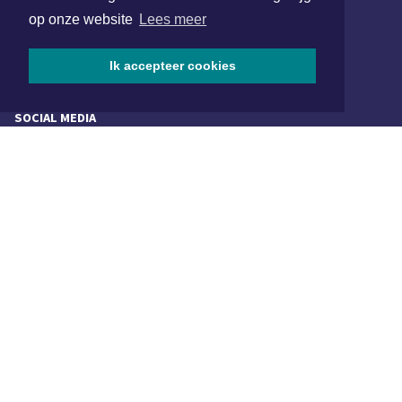
1701 BZ Heerhugowaard
op onze website
Lees meer
072 8200 600
redactie@xyto.nl
Ik accepteer cookies
www.xyto.nl
SOCIAL MEDIA
NIEUWSBRIEF AANMELDEN
Schrijf je in voor onze nieuwsbrief en krijg wekelijks een
samenvatting van alle gebeurtenissen uit jouw regio.
Aanmelden
ONLINE DAGBLADEN