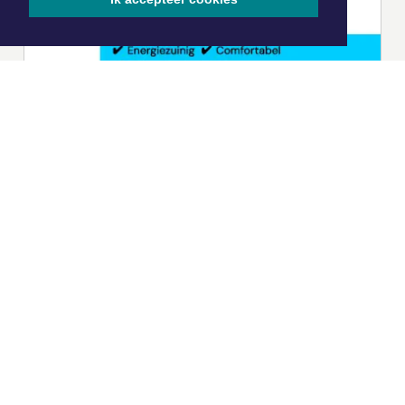
|
Nieuws | Sport | Evenementen
Hoofdvestiging:
van Benthuizenlaan 1
1701 BZ Heerhugowaard
072 8200 600
redactie@xyto.nl
www.xyto.nl
SOCIAL MEDIA