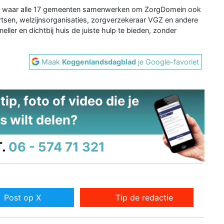
o’s waar alle 17 gemeenten samenwerken om ZorgDomein ook
rtsen, welzijnsorganisaties, zorgverzekeraar VGZ en andere
ler en dichtbij huis de juiste hulp te bieden, zonder
Maak
Koggenlandsdagblad
je Google-favoriet
ip, foto of video die je
s wilt delen?
.
06 - 574 71 321
Post op X
Tip de redactie