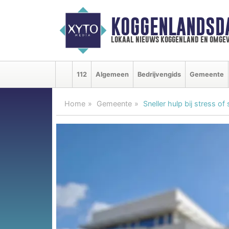
KOGGENLANDSD
lokaal nieuws koggenland en omgev
112
Algemeen
Bedrijvengids
Gemeente
Home
Gemeente
Sneller hulp bij stress o