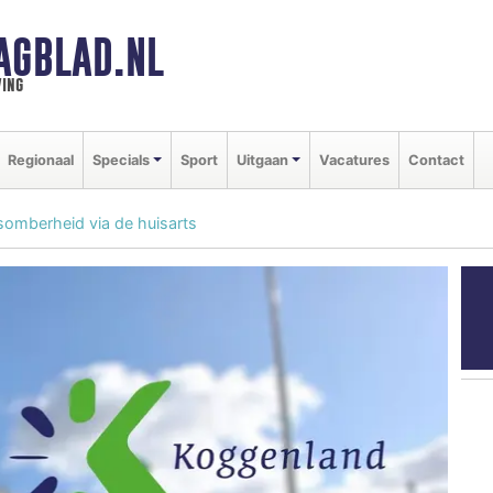
AGBLAD.NL
ing
Regionaal
Specials
Sport
Uitgaan
Vacatures
Contact
f somberheid via de huisarts