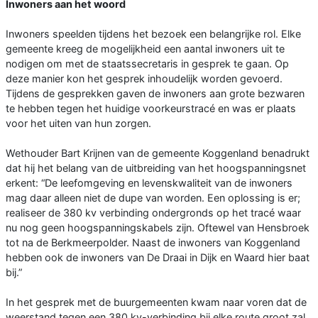
Inwoners aan het woord
Inwoners speelden tijdens het bezoek een belangrijke rol. Elke
gemeente kreeg de mogelijkheid een aantal inwoners uit te
nodigen om met de staatssecretaris in gesprek te gaan. Op
deze manier kon het gesprek inhoudelijk worden gevoerd.
Tijdens de gesprekken gaven de inwoners aan grote bezwaren
te hebben tegen het huidige voorkeurstracé en was er plaats
voor het uiten van hun zorgen.
Wethouder Bart Krijnen van de gemeente Koggenland benadrukt
dat hij het belang van de uitbreiding van het hoogspanningsnet
erkent: “De leefomgeving en levenskwaliteit van de inwoners
mag daar alleen niet de dupe van worden. Een oplossing is er;
realiseer de 380 kv verbinding ondergronds op het tracé waar
nu nog geen hoogspanningskabels zijn. Oftewel van Hensbroek
tot na de Berkmeerpolder. Naast de inwoners van Koggenland
hebben ook de inwoners van De Draai in Dijk en Waard hier baat
bij.”
In het gesprek met de buurgemeenten kwam naar voren dat de
weerstand tegen een 380 kv-verbinding bij elke route groot zal