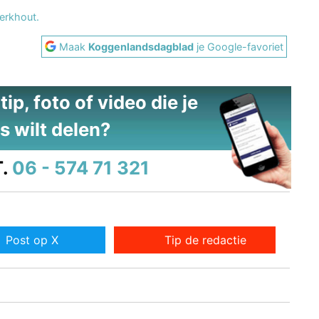
Berkhout
.
Maak
Koggenlandsdagblad
je Google-favoriet
ip, foto of video die je
s wilt delen?
.
06 - 574 71 321
Post op X
Tip de redactie