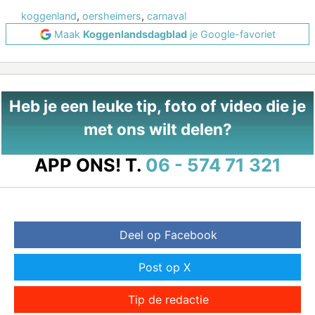
koggenland
,
oersheimers
,
carnaval
Maak
Koggenlandsdagblad
je Google-favoriet
Heb je een leuke tip, foto of video die je
met ons wilt delen?
APP ONS!
T.
06 - 574 71 321
Deel op Facebook
Post op X
Tip de redactie