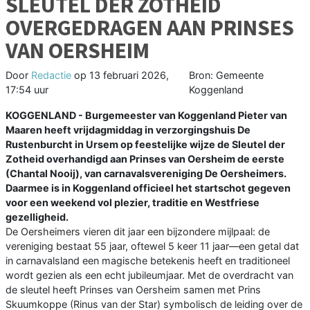
SLEUTEL DER ZOTHEID
OVERGEDRAGEN AAN PRINSES
VAN OERSHEIM
Door
Redactie
op
13 februari 2026,
Bron: Gemeente
17:54 uur
Koggenland
KOGGENLAND - Burgemeester van Koggenland Pieter van
Maaren heeft vrijdagmiddag in verzorgingshuis De
Rustenburcht in Ursem op feestelijke wijze de Sleutel der
Zotheid overhandigd aan Prinses van Oersheim de eerste
(Chantal Nooij), van carnavalsvereniging De Oersheimers.
Daarmee is in Koggenland officieel het startschot gegeven
voor een weekend vol plezier, traditie en Westfriese
gezelligheid.
De Oersheimers vieren dit jaar een bijzondere mijlpaal: de
vereniging bestaat 55 jaar, oftewel 5 keer 11 jaar—een getal dat
in carnavalsland een magische betekenis heeft en traditioneel
wordt gezien als een echt jubileumjaar. Met de overdracht van
de sleutel heeft Prinses van Oersheim samen met Prins
Skuumkoppe (Rinus van der Star) symbolisch de leiding over de