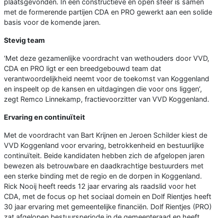
plaatsgevonden. In een constructieve en open sfeer is samen
met de formerende partijen CDA en PRO gewerkt aan een solide
basis voor de komende jaren.
Stevig team
‘Met deze gezamenlijke voordracht van wethouders door VVD,
CDA en PRO ligt er een breedgebouwd team dat
verantwoordelijkheid neemt voor de toekomst van Koggenland
en inspeelt op de kansen en uitdagingen die voor ons liggen’,
zegt Remco Linnekamp, fractievoorzitter van VVD Koggenland.
Ervaring en continuïteit
Met de voordracht van Bart Krijnen en Jeroen Schilder kiest de
VVD Koggenland voor ervaring, betrokkenheid en bestuurlijke
continuïteit. Beide kandidaten hebben zich de afgelopen jaren
bewezen als betrouwbare en daadkrachtige bestuurders met
een sterke binding met de regio en de dorpen in Koggenland.
Rick Nooij heeft reeds 12 jaar ervaring als raadslid voor het
CDA, met de focus op het sociaal domein en Dolf Rientjes heeft
30 jaar ervaring met gemeentelijke financiën. Dolf Rientjes (PRO)
zat afgelopen bestuursperiode in de gemeenteraad en heeft