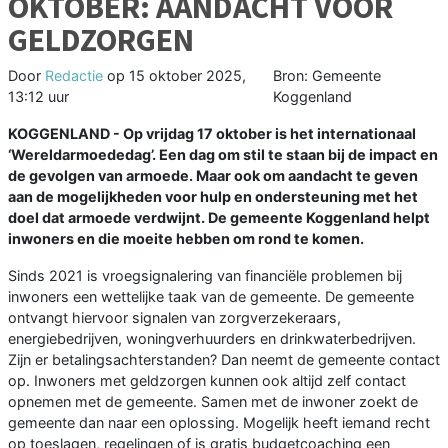
OKTOBER: AANDACHT VOOR
GELDZORGEN
Door
Redactie
op
15 oktober 2025,
Bron: Gemeente
13:12 uur
Koggenland
KOGGENLAND - Op vrijdag 17 oktober is het internationaal
‘Wereldarmoededag’. Een dag om stil te staan bij de impact en
de gevolgen van armoede. Maar ook om aandacht te geven
aan de mogelijkheden voor hulp en ondersteuning met het
doel dat armoede verdwijnt. De gemeente Koggenland helpt
inwoners en die moeite hebben om rond te komen.
Sinds 2021 is vroegsignalering van financiële problemen bij
inwoners een wettelijke taak van de gemeente. De gemeente
ontvangt hiervoor signalen van zorgverzekeraars,
energiebedrijven, woningverhuurders en drinkwaterbedrijven.
Zijn er betalingsachterstanden? Dan neemt de gemeente contact
op. Inwoners met geldzorgen kunnen ook altijd zelf contact
opnemen met de gemeente. Samen met de inwoner zoekt de
gemeente dan naar een oplossing. Mogelijk heeft iemand recht
op toeslagen, regelingen of is gratis budgetcoaching een