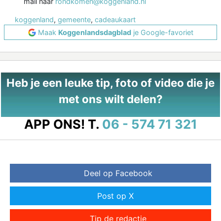
mail naar
rondkomen@koggenland.nl
koggenland
,
gemeente
,
cadeaukaart
Maak
Koggenlandsdagblad
je Google-favoriet
Heb je een leuke tip, foto of video die je
met ons wilt delen?
APP ONS!
T.
06 - 574 71 321
Deel op Facebook
Post op X
Tip de redactie