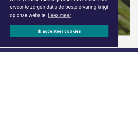
ervoor te zorgen dat u de beste ervaring krijgt
op onze website
Lees meer
Ik accepteer cookies
|
Nieuws | Sport | Evenementen
Hoofdvestiging:
van Benthuizenlaan 1
1701 BZ Heerhugowaard
072 8200 600
redactie@xyto.nl
www.xyto.nl