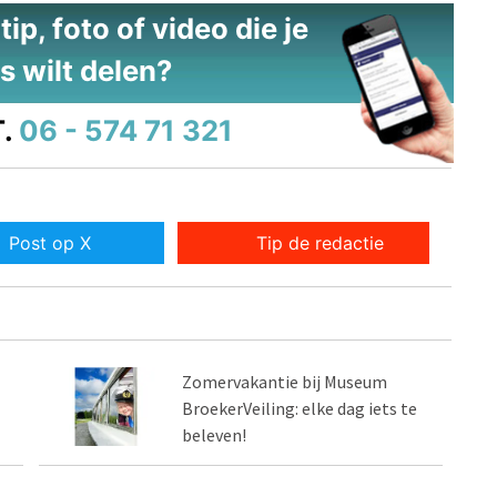
ip, foto of video die je
s wilt delen?
.
06 - 574 71 321
Post op X
Tip de redactie
Zomervakantie bij Museum
BroekerVeiling: elke dag iets te
beleven!