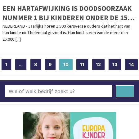
EEN HARTAFWIJKING IS DOODSOORZAAK
NUMMER 1 BIJ KINDEREN ONDER DE 15
JAAR. STRIJD MEE TIJDENS DE
NEDERLAND - Jaarlijks horen 1.500 kersverse ouders dat het hart van
hun kindje niet helemaal gezond is. Hun kind is een van de meer dan
LANDELIJKE COLLECTEWEEK VAN
25.000 [...]
STICHTING HARTEKIND!
1
...
8
9
10
(current)
11
12
13
14