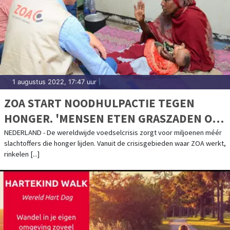
1 augustus 2022, 17:47 uur
|
ZOA START NOODHULPACTIE TEGEN
HONGER. 'MENSEN ETEN GRASZADEN OM
TE OVERLEVEN'
NEDERLAND - De wereldwijde voedselcrisis zorgt voor miljoenen méér
slachtoffers die honger lijden. Vanuit de crisisgebieden waar ZOA werkt,
rinkelen [...]