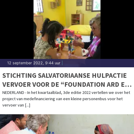
12 september 2022, 9:44 uur
|
STICHTING SALVATORIAANSE HULPACTIE
VERVOER VOOR DE “FOUNDATION ARD EL
AMAL”
NEDERLAND - In het kwartaalblad, 3de editie 2022 vertellen we over het
project van medefinanciering van een kleine personenbus voor het
vervoer van [...]