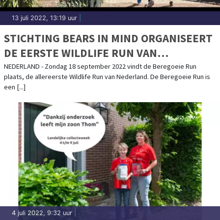
13 juli 2022, 13:19 uur
|
STICHTING BEARS IN MIND ORGANISEERT
DE EERSTE WILDLIFE RUN VAN
NEDERLAND
NEDERLAND - Zondag 18 september 2022 vindt de Beregoeie Run
plaats, de allereerste Wildlife Run van Nederland. De Beregoeie Run is
een [...]
4 juli 2022, 9:32 uur
|