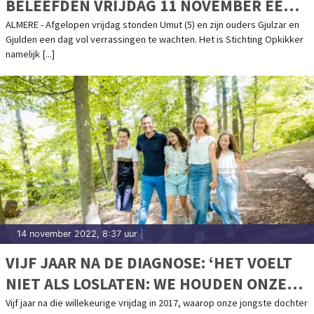
BELEEFDEN VRIJDAG 11 NOVEMBER EEN
WELVERDIENDE OPKIKKERDAG VOL
ALMERE - Afgelopen vrijdag stonden Umut (5) en zijn ouders Gjulzar en
Gjulden een dag vol verrassingen te wachten. Het is Stichting Opkikker
VERRASSINGEN!
namelijk [...]
14 november 2022, 8:37 uur
|
VIJF JAAR NA DE DIAGNOSE: ‘HET VOELT
NIET ALS LOSLATEN: WE HOUDEN ONZE
WERKELIJKHEID ANDERS VAST.’
Vijf jaar na die willekeurige vrijdag in 2017, waarop onze jongste dochter