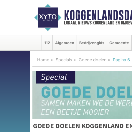
KOGGENLANDSD
lokaal nieuws koggenland en omgev
112
Algemeen
Bedrijvengids
Gemeente
Home
Specials
Goede doelen
Pagina 6
GOEDE DOELEN KOGGENLAND E