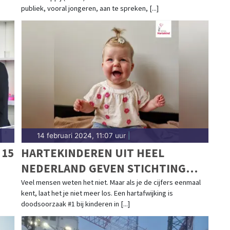
publiek, vooral jongeren, aan te spreken, [...]
14 februari 2024, 11:07 uur
|
 15
HARTEKINDEREN UIT HEEL
NEDERLAND GEVEN STICHTING
HARTEKIND EEN GEZICHT
Veel mensen weten het niet. Maar als je de cijfers eenmaal
kent, laat het je niet meer los. Een hartafwijking is
doodsoorzaak #1 bij kinderen in [...]