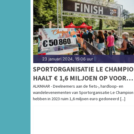
23 januari 2024, 15:06 uur
|
SPORTORGANISATIE LE CHAMPI
HAALT € 1,6 MILJOEN OP VOOR
GOEDE DOELEN
ALKMAAR - Deelnemers aan de fiets-, hardloop- en
wandelevenementen van Sportorganisatie Le Champion
hebben in 2023 ruim 1,6 miljoen euro gedoneerd [...]