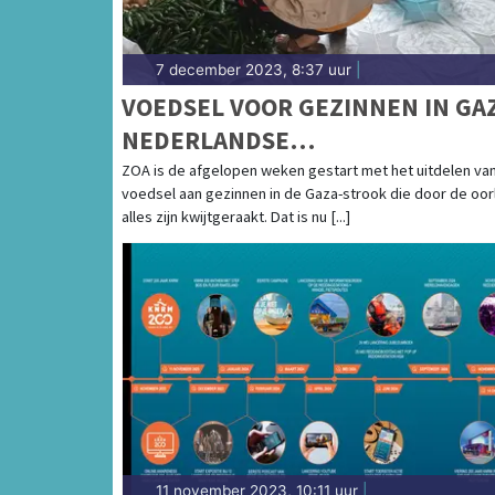
7 december 2023, 8:37 uur
|
VOEDSEL VOOR GEZINNEN IN GAZ
NEDERLANDSE
NOODHULPORGANISATIE ZOA
ZOA is de afgelopen weken gestart met het uitdelen va
voedsel aan gezinnen in de Gaza-strook die door de oor
GESTART IN OORLOGSGEBIED
alles zijn kwijtgeraakt. Dat is nu [...]
11 november 2023, 10:11 uur
|