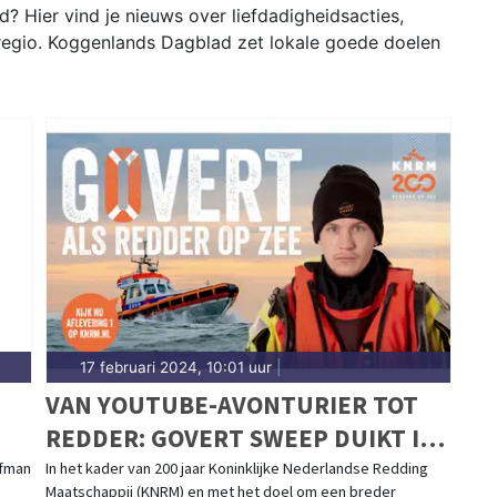
? Hier vind je nieuws over liefdadigheidsacties,
e regio. Koggenlands Dagblad zet lokale goede doelen
17 februari 2024, 10:01 uur
|
VAN YOUTUBE-AVONTURIER TOT
REDDER: GOVERT SWEEP DUIKT IN
ELE
DE WERELD VAN JARIGE KNRM
ofman
In het kader van 200 jaar Koninklijke Nederlandse Redding
Maatschappij (KNRM) en met het doel om een breder