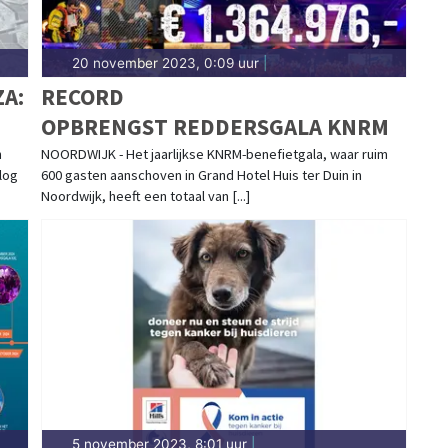
20 november 2023, 0:09 uur
|
A:
RECORD
OPBRENGST REDDERSGALA KNRM
n
NOORDWIJK - Het jaarlijkse KNRM-benefietgala, waar ruim
log
600 gasten aanschoven in Grand Hotel Huis ter Duin in
Noordwijk, heeft een totaal van [...]
5 november 2023, 8:01 uur
|