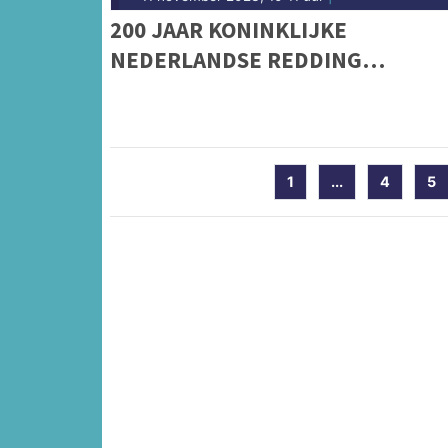
200 JAAR KONINKLIJKE
NEDERLANDSE REDDING
MAATSCHAPPIJ (KNRM): VAN
ROEIREDDINGBOTEN NAAR
HYPERMODERNE SCHEPEN
1
...
4
5