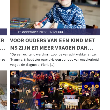
12 december 2023, 17:21 uur
|
ER
VOOR OUDERS VAN EEN KIND MET
S
MS ZIJN ER MEER VRAGEN DAN
ANTWOORDEN
“Op een ochtend werd mijn zoontje van acht wakker en zei:
Onze
‘Mamma, jij hebt vier ogen’. Na een periode van onzekerheid
volgde de diagnose; Floris [...]