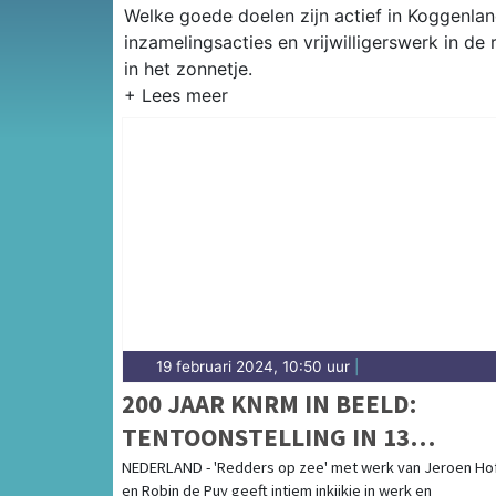
Welke goede doelen zijn actief in Koggenland
inzamelingsacties en vrijwilligerswerk in d
in het zonnetje.
19 februari 2024, 10:50 uur
|
200 JAAR KNRM IN BEELD:
TENTOONSTELLING IN 13
MARITIEME MUSEA DOOR HET H
NEDERLAND - 'Redders op zee' met werk van Jeroen H
en Robin de Puy geeft intiem inkijkje in werk en