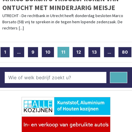
ONTUCHT MET MINDERJARIG MEISJE
UTRECHT - De rechtbank in Utrecht heeft donderdag besloten Marco
Borsato (58) vrij te spreken in de tegen hem lopende zedenzaak. De
rechters [...]
1
...
9
10
11
(current)
12
13
...
80