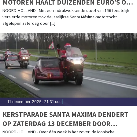
MOTOREN HAALT DUIZENDEN EURO’S OP
VOOR ZIEKE KINDEREN
NOORD-HOLLAND - Met een indrukwekkende stoet van 156 feestelijk
versierde motoren trok de jaarlijkse Santa Máxima-motortocht
afgelopen zaterdag door [...]
11 december 2025, 21:31 uur
|
KERSTPARADE SANTA MAXIMA DENDERT
OP ZATERDAG 13 DECEMBER DOOR
NOORD-HOLLAND
NOORD-HOLLAND - Over één week is het zover: de iconische