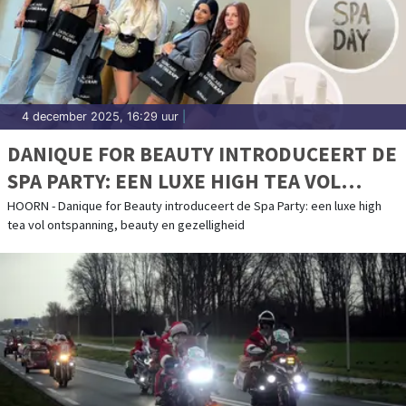
4 december 2025, 16:29 uur
|
DANIQUE FOR BEAUTY INTRODUCEERT DE
SPA PARTY: EEN LUXE HIGH TEA VOL
ONTSPANNING, BEAUTY EN
HOORN - Danique for Beauty introduceert de Spa Party: een luxe high
tea vol ontspanning, beauty en gezelligheid
GEZELLIGHEID