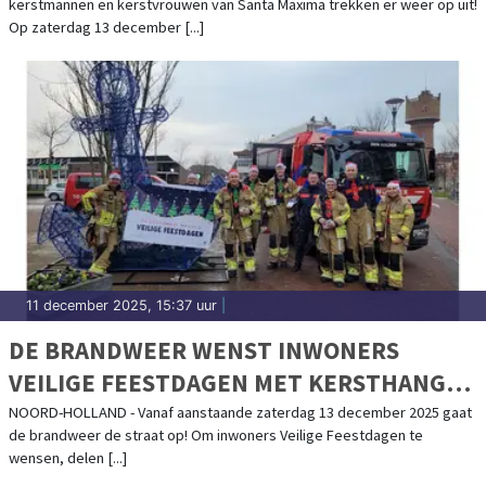
kerstmannen en kerstvrouwen van Santa Maxima trekken er weer op uit!
Op zaterdag 13 december [...]
11 december 2025, 15:37 uur
|
DE BRANDWEER WENST INWONERS
VEILIGE FEESTDAGEN MET KERSTHANGER
OVER 112 EN HET GEEN SPOED-NUMMER
NOORD-HOLLAND - Vanaf aanstaande zaterdag 13 december 2025 gaat
de brandweer de straat op! Om inwoners Veilige Feestdagen te
wensen, delen [...]