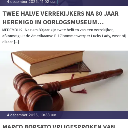
4 december 2025, 11:02 uur
|
TWEE HALVE VERREKIJKERS NA 80 JAAR
HERENIGD IN OORLOGSMUSEUM
MEDEMBLIK
MEDEMBLIK - Na ruim 80 jaar zijn twee helften van een verrekijker,
afkomstig uit de Amerikaanse B-17 bommenwerper Lucky Lady, weer bij
elkaar [...]
4 december 2025, 10:38 uur
|
MARCO BORSATO VRIJGESPROKEN VAN