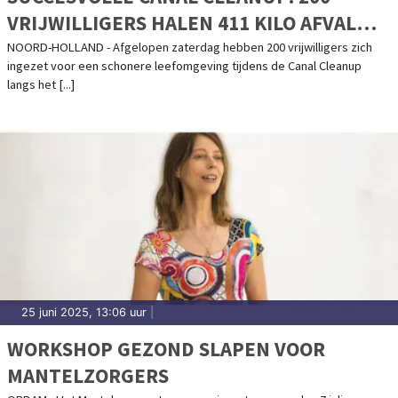
VRIJWILLIGERS HALEN 411 KILO AFVAL
UIT HET NOORDHOLLANDSCH KANAAL
NOORD-HOLLAND - Afgelopen zaterdag hebben 200 vrijwilligers zich
ingezet voor een schonere leefomgeving tijdens de Canal Cleanup
langs het [...]
25 juni 2025, 13:06 uur
|
WORKSHOP GEZOND SLAPEN VOOR
MANTELZORGERS