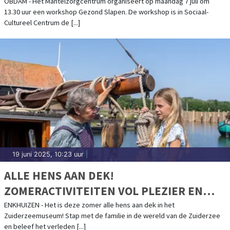
OBDAM - Het Mantelzorgcentrum organiseert op maandag 7 juli om
13.30 uur een workshop Gezond Slapen. De workshop is in Sociaal-
Cultureel Centrum de [...]
19 juni 2025, 10:23 uur
|
ALLE HENS AAN DEK!
ZOMERACTIVITEITEN VOL PLEZIER EN
GESCHIEDENIS IN ‘T ZUIDERZEEDORP
ENKHUIZEN - Het is deze zomer alle hens aan dek in het
Zuiderzeemuseum! Stap met de familie in de wereld van de Zuiderzee
en beleef het verleden [...]