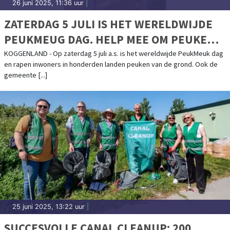
26 juni 2025, 11:36 uur
|
ZATERDAG 5 JULI IS HET WERELDWIJDE
PEUKMEUG DAG. HELP MEE OM PEUKEN
OP DE GROND OP TE RUIMEN
KOGGENLAND - Op zaterdag 5 juli a.s. is het wereldwijde PeukMeuk dag
en rapen inwoners in honderden landen peuken van de grond. Ook de
gemeente [...]
25 juni 2025, 13:22 uur
|
SUCCESVOLLE CANAL CLEANUP: 200