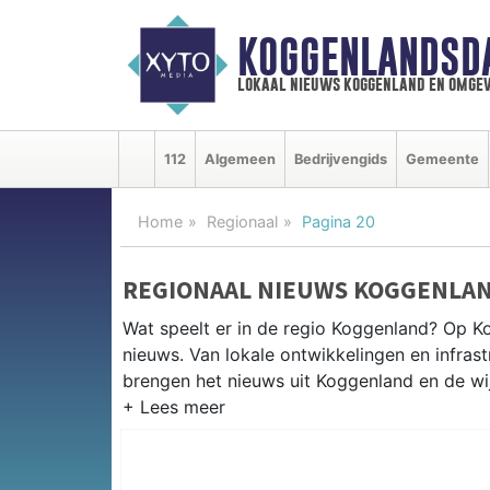
KOGGENLANDSD
lokaal nieuws koggenland en omgev
112
Algemeen
Bedrijvengids
Gemeente
Home
Regionaal
Pagina 20
REGIONAAL NIEUWS KOGGENLA
Wat speelt er in de regio Koggenland? Op Ko
nieuws. Van lokale ontwikkelingen en infrastr
brengen het nieuws uit Koggenland en de w
REGIONIEUWS KOGGENLAND
Naast Koggenland volgen wij ook het nieuw