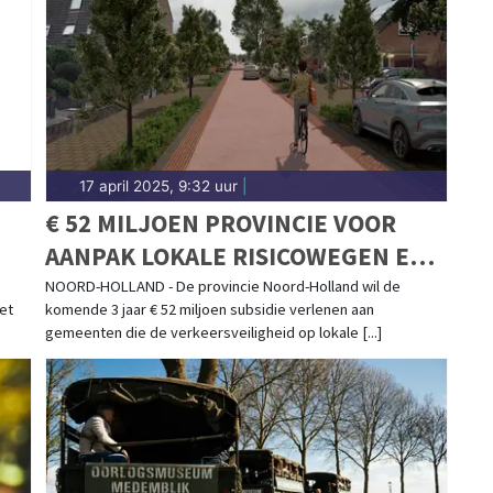
d.
17 april 2025, 9:32 uur
|
€ 52 MILJOEN PROVINCIE VOOR
AANPAK LOKALE RISICOWEGEN EN
DOORFIETSROUTES
NOORD-HOLLAND - De provincie Noord-Holland wil de
et
komende 3 jaar € 52 miljoen subsidie verlenen aan
gemeenten die de verkeersveiligheid op lokale [...]