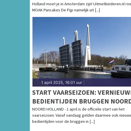
Holland moet je in Amsterdam zijn! Uitmetkinderen.nl ro
NOORD-HOLLAND
MOAK Pancakes De Pijp namelijk uit [...]
1 april 2025, 16:01 uur
|
START VAARSEIZOEN: VERNIEUW
BEDIENTIJDEN BRUGGEN NOORD
HOLLAND
NOORD HOLLAND - 1 april is de officiële start van het
vaarseizoen. Vanaf vandaag gelden daarmee ook nieuw
bedientijden voor de bruggen in [...]