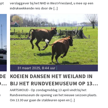
ept
verslaggever bij het NHD in West-Friesland, u mee op een
indrukwekkende reis door de [...]
31 maart 2025, 8:44 uur
|
DE
KOEIEN DANSEN HET WEILAND IN
-
BIJ HET RUNDVEEMUSEUM OP 13
APRIL
AARTSWOUD - Op zondagmiddag 13 april vindt bij het
e
Rundveemuseum de opening van het nieuwe seizoen plaats.
Om 13.30 uur gaan de staldeuren open en [...]