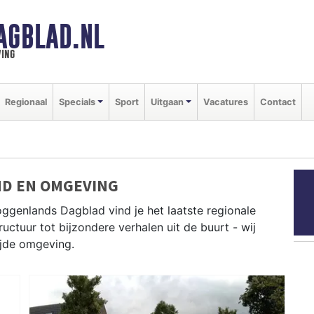
AGBLAD.NL
ing
Regionaal
Specials
Sport
Uitgaan
Vacatures
Contact
ND EN OMGEVING
ggenlands Dagblad vind je het laatste regionale
uctuur tot bijzondere verhalen uit de buurt - wij
ijde omgeving.
s uit Drechterland, Enkhuizen, Heerhugowaard en