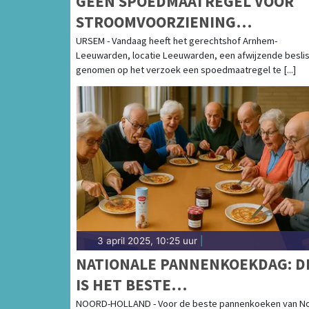
GEEN SPOEDMAATREGEL VOOR
STROOMVOORZIENING
URSEMMERHOF
URSEM - Vandaag heeft het gerechtshof Arnhem-
Leeuwarden, locatie Leeuwarden, een afwijzende besli
genomen op het verzoek een spoedmaatregel te [...]
3 april 2025, 10:25 uur
|
NATIONALE PANNENKOEKDAG: D
IS HET BESTE
PANNENKOEKENRESTAURANT V
NOORD-HOLLAND - Voor de beste pannenkoeken van N