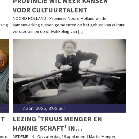
PROVINCIE WIL MEER KANSEN
VOOR CULTUURTALENT
NOORD HOLLAND - Provincie Noord-Holland wil de
ssing
samenwerking tussen gemeenten op het gebied van cultuur
versterken en de ontwikkeling van [...]
2 april 2025, 8:02 uur
|
IT
LEZING 'TRUUS MENGER EN
HANNIE SCHAFT' IN
AN
OORLOGSMUSEUM
oord-
MEDEMBLIK - Op zaterdag 19 april neemt Martin Menger,