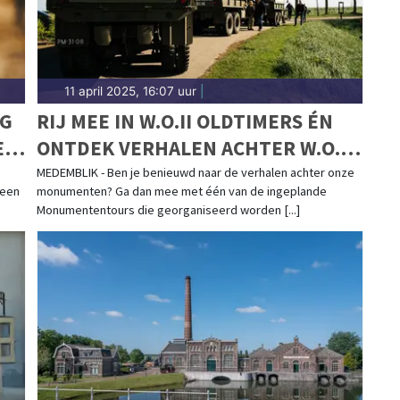
11 april 2025, 16:07 uur
|
NG
RIJ MEE IN W.O.II OLDTIMERS ÉN
E
ONTDEK VERHALEN ACHTER W.O.II
MONUMENTEN
MEDEMBLIK - Ben je benieuwd naar de verhalen achter onze
 een
monumenten? Ga dan mee met één van de ingeplande
Monumententours die georganiseerd worden [...]