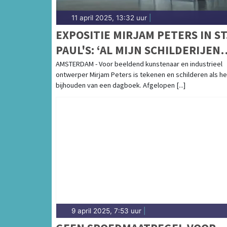
11 april 2025, 13:32 uur
|
EXPOSITIE MIRJAM PETERS IN ST
PAUL'S: ‘AL MIJN SCHILDERIJEN
HEBBEN KRACHT’
AMSTERDAM - Voor beeldend kunstenaar en industrieel
ontwerper Mirjam Peters is tekenen en schilderen als he
bijhouden van een dagboek. Afgelopen [...]
9 april 2025, 7:53 uur
|