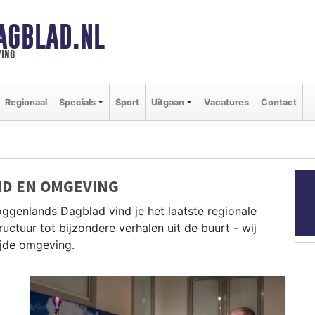
AGBLAD.NL
ing
Regionaal
Specials
Sport
Uitgaan
Vacatures
Contact
ND EN OMGEVING
ggenlands Dagblad vind je het laatste regionale
uctuur tot bijzondere verhalen uit de buurt - wij
ijde omgeving.
s uit Drechterland, Enkhuizen, Heerhugowaard en