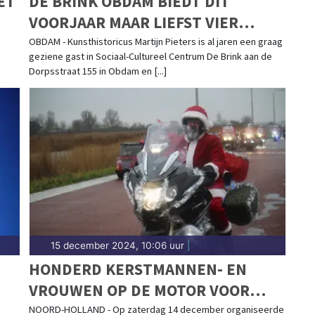
ET
DE BRINK OBDAM BIEDT DIT
VOORJAAR MAAR LIEFST VIER
BOEIENDE KUNSTLEZINGEN!
OBDAM - Kunsthistoricus Martijn Pieters is al jaren een graag
geziene gast in Sociaal-Cultureel Centrum De Brink aan de
Dorpsstraat 155 in Obdam en [...]
15 december 2024, 10:06 uur
|
HONDERD KERSTMANNEN- EN
VROUWEN OP DE MOTOR VOOR
SANTA MÁXIMA
NOORD-HOLLAND - Op zaterdag 14 december organiseerde