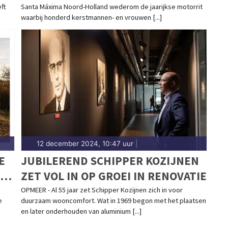
ft
Santa Máxima Noord-Holland wederom de jaarijkse motorrit
waarbij honderd kerstmannen- en vrouwen [...]
12 december 2024, 10:47 uur
|
E
JUBILEREND SCHIPPER KOZIJNEN
SE
ZET VOL IN OP GROEI IN RENOVATIE
OPMEER - Al 55 jaar zet Schipper Kozijnen zich in voor
e
duurzaam wooncomfort. Wat in 1969 begon met het plaatsen
en later onderhouden van aluminium [...]