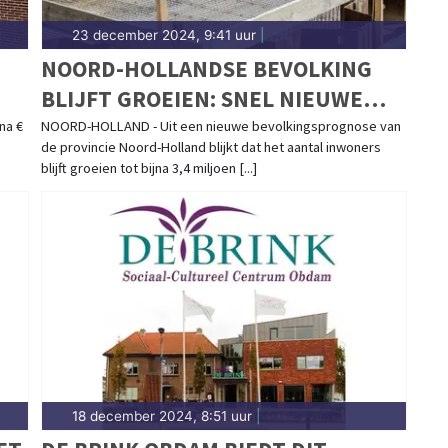
23 december 2024, 9:41 uur
|
N
NOORD-HOLLANDSE BEVOLKING
BLIJFT GROEIEN: SNEL NIEUWE
HUIZEN NODIG
na €
NOORD-HOLLAND - Uit een nieuwe bevolkingsprognose van
de provincie Noord-Holland blijkt dat het aantal inwoners
blijft groeien tot bijna 3,4 miljoen [...]
18 december 2024, 8:51 uur
|