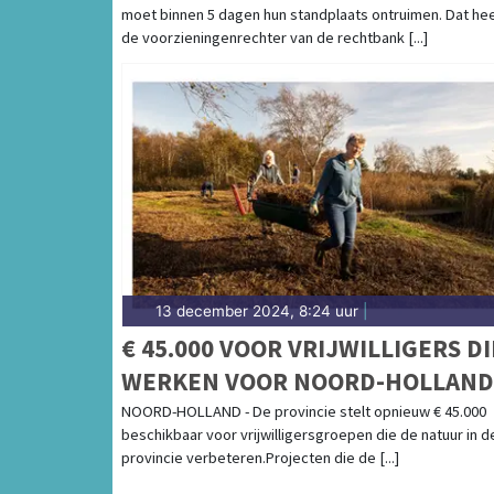
moet binnen 5 dagen hun standplaats ontruimen. Dat hee
de voorzieningenrechter van de rechtbank [...]
13 december 2024, 8:24 uur
|
€ 45.000 VOOR VRIJWILLIGERS DI
WERKEN VOOR NOORD-HOLLAND
NATUUR
NOORD-HOLLAND - De provincie stelt opnieuw € 45.000
beschikbaar voor vrijwilligersgroepen die de natuur in d
provincie verbeteren.Projecten die de [...]