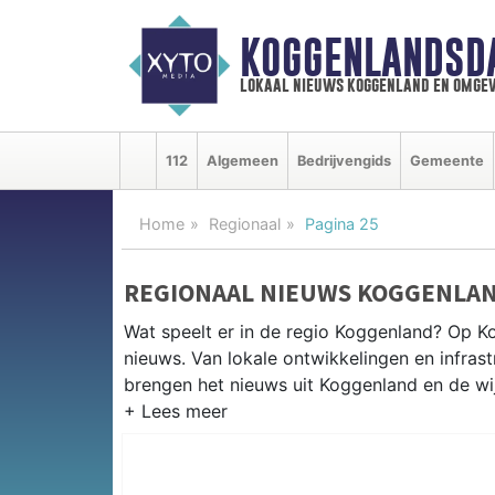
KOGGENLANDSD
lokaal nieuws koggenland en omgev
112
Algemeen
Bedrijvengids
Gemeente
Home
Regionaal
Pagina 25
REGIONAAL NIEUWS KOGGENLA
Wat speelt er in de regio Koggenland? Op Ko
nieuws. Van lokale ontwikkelingen en infrastr
brengen het nieuws uit Koggenland en de w
REGIONIEUWS KOGGENLAND
Naast Koggenland volgen wij ook het nieuw