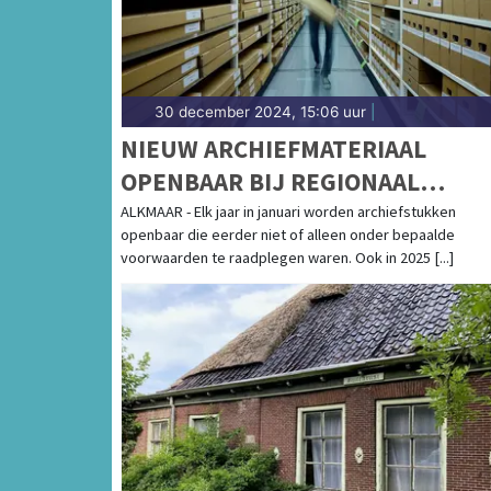
30 december 2024, 15:06 uur
|
NIEUW ARCHIEFMATERIAAL
OPENBAAR BIJ REGIONAAL
ARCHIEF. STUKKEN OVER
ALKMAAR - Elk jaar in januari worden archiefstukken
openbaar die eerder niet of alleen onder bepaalde
VERVOLGING VAN 'FOUTE'
voorwaarden te raadplegen waren. Ook in 2025 [...]
NEDERLANDERS