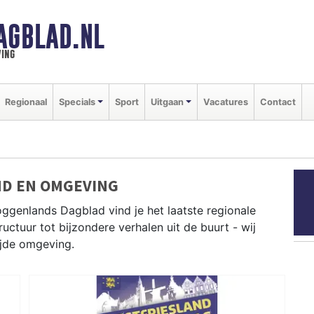
AGBLAD.NL
ing
Regionaal
Specials
Sport
Uitgaan
Vacatures
Contact
ND EN OMGEVING
ggenlands Dagblad vind je het laatste regionale
uctuur tot bijzondere verhalen uit de buurt - wij
ijde omgeving.
s uit Drechterland, Enkhuizen, Heerhugowaard en