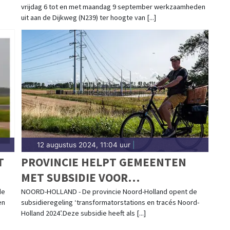
vrijdag 6 tot en met maandag 9 september werkzaamheden
uit aan de Dijkweg (N239) ter hoogte van [...]
12 augustus 2024, 11:04 uur
|
T
PROVINCIE HELPT GEMEENTEN
MET SUBSIDIE VOOR
ELEKTRICITEITSNETUITBREIDING
de
NOORD-HOLLAND - De provincie Noord-Holland opent de
en
subsidieregeling ‘transformatorstations en tracés Noord-
Holland 2024’.Deze subsidie heeft als [...]