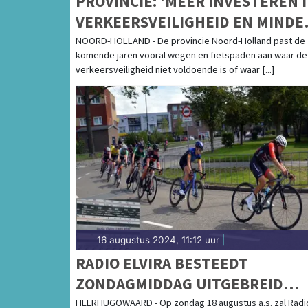
PROVINCIE: 'MEER INVESTEREN 
VERKEERSVEILIGHEID EN MINDE
OVERLAST ROND WEGEN'
NOORD-HOLLAND - De provincie Noord-Holland past de
komende jaren vooral wegen en fietspaden aan waar de
verkeersveiligheid niet voldoende is of waar [...]
16 augustus 2024, 11:12 uur
|
RADIO ELVIRA BESTEEDT
ZONDAGMIDDAG UITGEBREID
AANDACHT AAN DE 53E TDW
HEERHUGOWAARD - Op zondag 18 augustus a.s. zal Radi