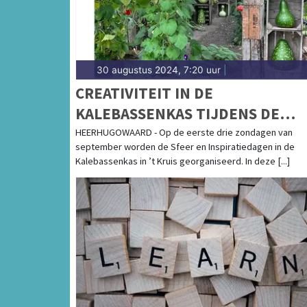
30 augustus 2024, 7:20 uur
|
CREATIVITEIT IN DE
KALEBASSENKAS TIJDENS DE
SFEER EN INSPIRATIEDAGEN
HEERHUGOWAARD - Op de eerste drie zondagen van
september worden de Sfeer en Inspiratiedagen in de
Kalebassenkas in ’t Kruis georganiseerd. In deze [...]