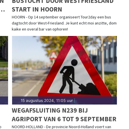
IN
BUSTOCHT DOOR WESTFRIESLAND
R
START IN HOORN
HOORN - Op 14 september organiseert Tour2day een bus
dagtocht door West-Friesland. Je kunt echt moi anzitte, dom
kaike en overal bar van ophoren!
15 augustus 2024, 11:05 uur
|
WEGAFSLUITING N239 BIJ
AGRIPORT VAN 6 TOT 9 SEPTEMBER
o
NOORD-HOLLAND - De provincie Noord-Holland voert van