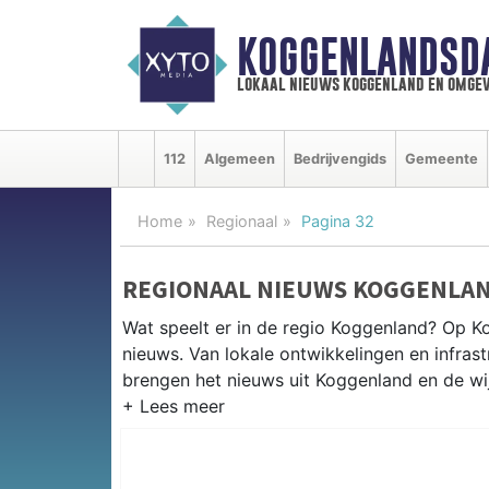
KOGGENLANDSD
lokaal nieuws koggenland en omgev
112
Algemeen
Bedrijvengids
Gemeente
Home
Regionaal
Pagina 32
REGIONAAL NIEUWS KOGGENLA
Wat speelt er in de regio Koggenland? Op Ko
nieuws. Van lokale ontwikkelingen en infrastr
brengen het nieuws uit Koggenland en de w
REGIONIEUWS KOGGENLAND
Naast Koggenland volgen wij ook het nieuw