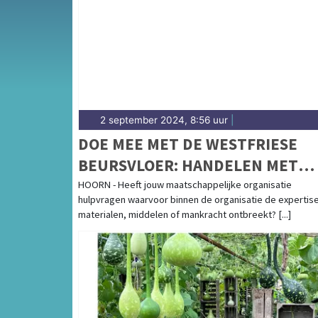
andere gemeenten in de regio West-Frieslan
2 september 2024, 8:56 uur
|
DOE MEE MET DE WESTFRIESE
BEURSVLOER: HANDELEN MET
GESLOTEN BEURZEN
HOORN - Heeft jouw maatschappelijke organisatie
hulpvragen waarvoor binnen de organisatie de expertise
materialen, middelen of mankracht ontbreekt? [...]