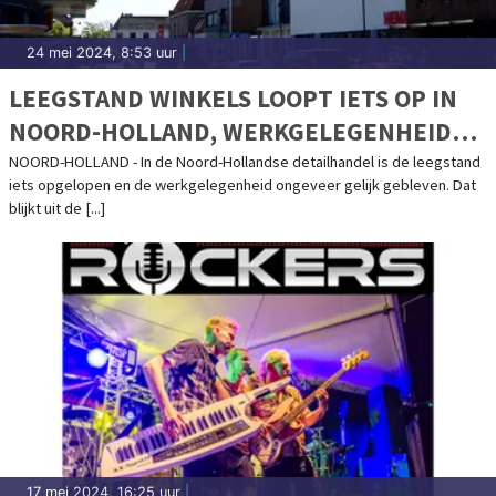
24 mei 2024, 8:53 uur
|
LEEGSTAND WINKELS LOOPT IETS OP IN
NOORD-HOLLAND, WERKGELEGENHEID
STABIEL
NOORD-HOLLAND - In de Noord-Hollandse detailhandel is de leegstand
iets opgelopen en de werkgelegenheid ongeveer gelijk gebleven. Dat
blijkt uit de [...]
17 mei 2024, 16:25 uur
|