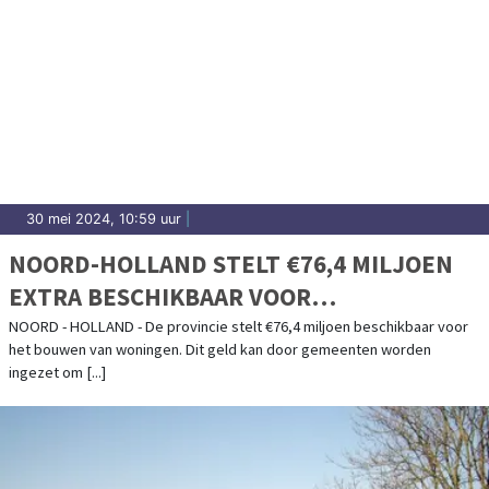
30 mei 2024, 10:59 uur
|
NOORD-HOLLAND STELT €76,4 MILJOEN
EXTRA BESCHIKBAAR VOOR
WONINGBOUW
NOORD - HOLLAND - De provincie stelt €76,4 miljoen beschikbaar voor
het bouwen van woningen. Dit geld kan door gemeenten worden
ingezet om [...]