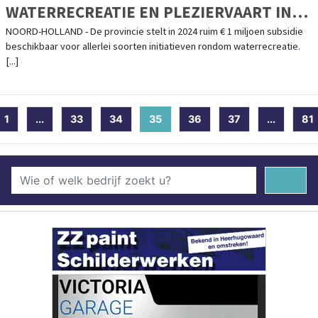
WATERRECREATIE EN PLEZIERVAART IN
NOORD-HOLLAND
NOORD-HOLLAND - De provincie stelt in 2024 ruim € 1 miljoen subsidie
beschikbaar voor allerlei soorten initiatieven rondom waterrecreatie.
[...]
1
...
33
34
35
(current)
36
37
...
81