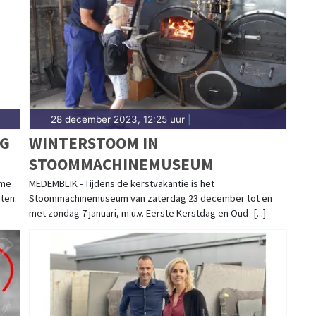
d.
28 december 2023, 12:25 uur
|
UG
WINTERSTOOM IN
STOOMMACHINEMUSEUM
sme
MEDEMBLIK - Tijdens de kerstvakantie is het
iten.
Stoommachinemuseum van zaterdag 23 december tot en
met zondag 7 januari, m.u.v. Eerste Kerstdag en Oud- [...]