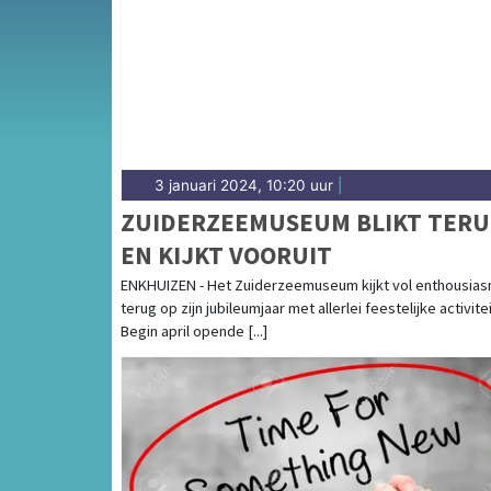
andere gemeenten in de regio West-Frieslan
3 januari 2024, 10:20 uur
|
ZUIDERZEEMUSEUM BLIKT TER
EN KIJKT VOORUIT
ENKHUIZEN - Het Zuiderzeemuseum kijkt vol enthousia
terug op zijn jubileumjaar met allerlei feestelijke activite
Begin april opende [...]