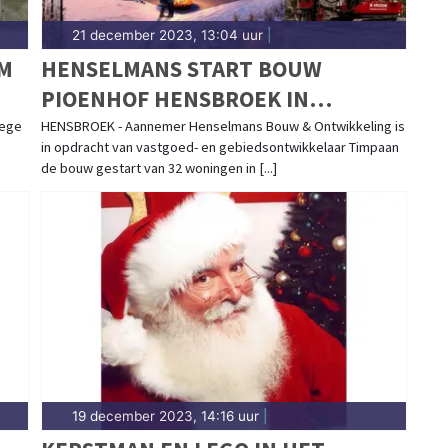
21 december 2023, 13:04 uur
|
AM
HENSELMANS START BOUW
PIOENHOF HENSBROEK IN
OPDRACHT VAN TIMPAAN
lege
HENSBROEK - Aannemer Henselmans Bouw & Ontwikkeling is
in opdracht van vastgoed- en gebiedsontwikkelaar Timpaan
de bouw gestart van 32 woningen in [...]
19 december 2023, 14:16 uur
|