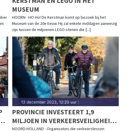
KERSTMAN EN LEGO IN HET
MUSEUM
mber
HOORN - HO Ho! De Kerstman komt op bezoek bij het
een
Museum van de 20e Eeuw. Hij zal enkele middagen aanwezig
zijn tussen de miljoenen LEGO-stenen die [...]
13 december 2023, 12:20 uur
|
P
PROVINCIE INVESTEERT 1,9
MILJOEN IN VERKEERSVEILIGHEID
FIETSENDE SCHOLIEREN EN
NOORD-HOLLAND - Organisaties die verkeerslessen