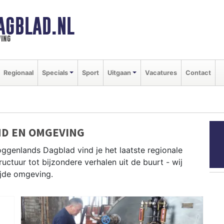
AGBLAD.NL
ing
Regionaal
Specials
Sport
Uitgaan
Vacatures
Contact
ND EN OMGEVING
ggenlands Dagblad vind je het laatste regionale
uctuur tot bijzondere verhalen uit de buurt - wij
ijde omgeving.
s uit Drechterland, Enkhuizen, Heerhugowaard en