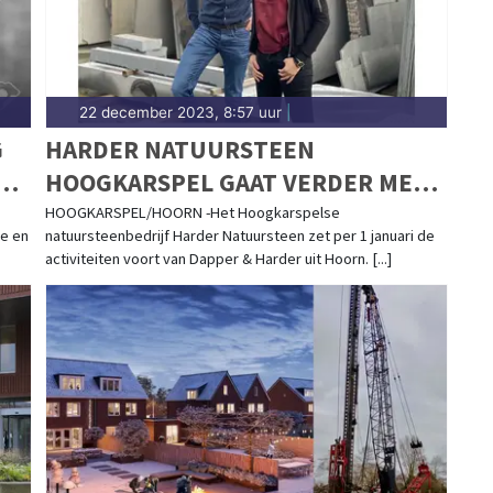
22 december 2023, 8:57 uur
|
G
HARDER NATUURSTEEN
N
HOOGKARSPEL GAAT VERDER MET
ACTIVITEITEN VAN DAPPER &
HOOGKARSPEL/HOORN -Het Hoogkarspelse
ke en
natuursteenbedrijf Harder Natuursteen zet per 1 januari de
!
HARDER HOORN
activiteiten voort van Dapper & Harder uit Hoorn. [...]