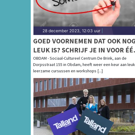
28 december 2023, 12:03 uur
|
GOED VOORNEMEN DAT OOK NO
LEUK IS? SCHRIJF JE IN VOOR ÉÉ
VAN DE LEUKE EN LEERZAME
OBDAM - Sociaal-Cultureel Centrum De Brink, aan de
Dorpsstraat 155 in Obdam, heeft weer een keur aan leu
CURSUSSEN IN DE BRINK OBDAM
leerzame cursussen en workshops [...]