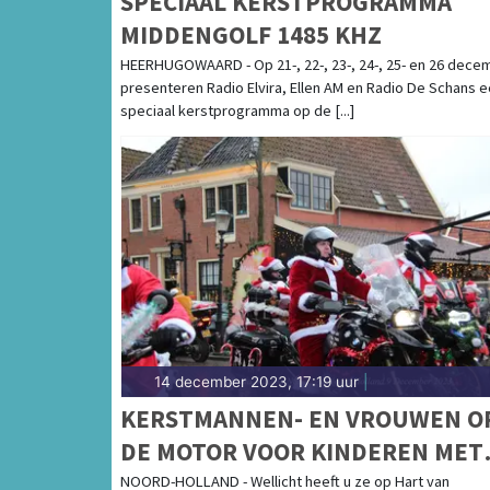
SPECIAAL KERSTPROGRAMMA
MIDDENGOLF 1485 KHZ
HEERHUGOWAARD - Op 21-, 22-, 23-, 24-, 25- en 26 dece
presenteren Radio Elvira, Ellen AM en Radio De Schans 
speciaal kerstprogramma op de [...]
14 december 2023, 17:19 uur
|
KERSTMANNEN- EN VROUWEN O
DE MOTOR VOOR KINDEREN MET
KANKER
NOORD-HOLLAND - Wellicht heeft u ze op Hart van