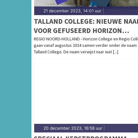
21 december 2023, 14:01 uur
|
TALLAND COLLEGE: NIEUWE NA
VOOR GEFUSEERD HORIZON
COLLEGE EN REGIO COLLEGE
REGIO NOORD-HOLLAND - Horizon College en Regio Col
gaan vanaf augustus 2024 samen verder onder de naam
Talland College. De naam verwijst naar wat [...]
20 december 2023, 16:58 uur
|