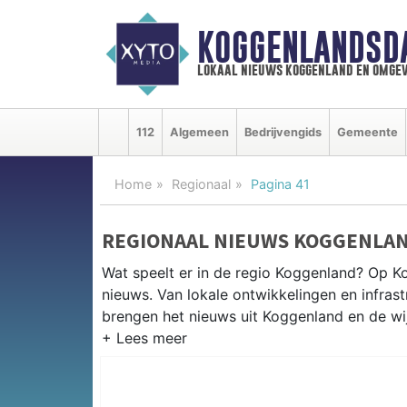
KOGGENLANDSD
lokaal nieuws koggenland en omgev
112
Algemeen
Bedrijvengids
Gemeente
Home
Regionaal
Pagina 41
REGIONAAL NIEUWS KOGGENLA
Wat speelt er in de regio Koggenland? Op Ko
nieuws. Van lokale ontwikkelingen en infrastr
brengen het nieuws uit Koggenland en de w
REGIONIEUWS KOGGENLAND
Naast Koggenland volgen wij ook het nieuw