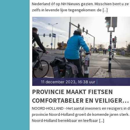
Nederland óf op NH Nieuws gezien. Misschien bent u ze
zelfs in levende lijve tegengekomen: de [...]
11 december 2023, 16:38 uur
|
PROVINCIE MAAKT FIETSEN
COMFORTABELER EN VEILIGER
DOOR SLIM INSTELLEN
NOORD-HOLLAND - Het aantal inwoners en reizigers in 
provincie Noord-Holland groeit de komende jaren sterk
VERKEERSLICHTEN
Noord-Holland bereikbaar en leefbaar [...]