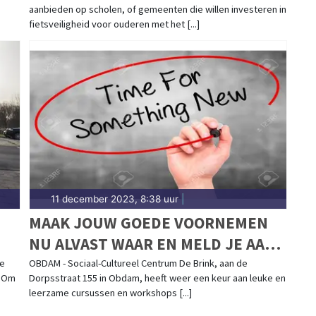
aanbieden op scholen, of gemeenten die willen investeren in
OUDEREN
fietsveiligheid voor ouderen met het [...]
11 december 2023, 8:38 uur
|
MAAK JOUW GOEDE VOORNEMEN
NU ALVAST WAAR EN MELD JE AAN
VOOR ÉÉN VAN DE LEUKE EN
de
OBDAM - Sociaal-Cultureel Centrum De Brink, aan de
. Om
Dorpsstraat 155 in Obdam, heeft weer een keur aan leuke en
LEERZAME CURSUSSEN IN DE
leerzame cursussen en workshops [...]
BRINK OBDAM!