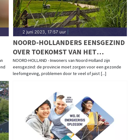
2 juni 2023, 17:57 uur
|
NOORD-HOLLANDERS EENSGEZIND
OVER TOEKOMST VAN HET
DA
LANDELIJK GEBIED
an
NOORD-HOLLAND - Inwoners van Noord-Holland zijn
end
eensgezind: de provincie moet zorgen voor een gezonde
leefomgeving, problemen door te veel of juist [...]