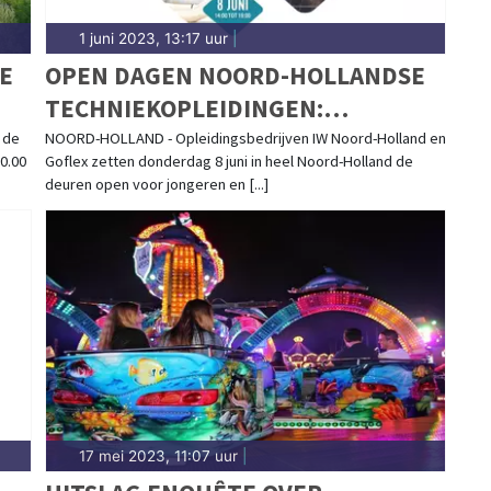
1 juni 2023, 13:17 uur
|
DE
OPEN DAGEN NOORD-HOLLANDSE
TECHNIEKOPLEIDINGEN:
PRAKTIJKOPLEIDINGEN
 de
NOORD-HOLLAND - Opleidingsbedrijven IW Noord-Holland en
0.00
Goflex zetten donderdag 8 juni in heel Noord-Holland de
INSTALLATIEBRANCHE BIEDEN
deuren open voor jongeren en [...]
VEEL PERSPECTIEF DOOR
ENERGIETRANSITIE
17 mei 2023, 11:07 uur
|