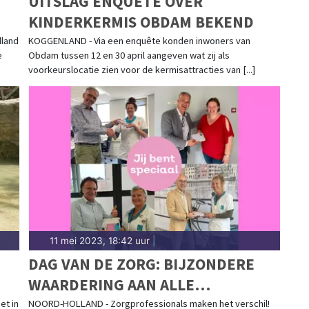
UITSLAG ENQUÊTE OVER
KINDERKERMIS OBDAM BEKEND
lland
KOGGENLAND - Via een enquête konden inwoners van
e
Obdam tussen 12 en 30 april aangeven wat zij als
voorkeurslocatie zien voor de kermisattracties van [...]
11 mei 2023, 18:42 uur
|
DAG VAN DE ZORG: BIJZONDERE
WAARDERING AAN ALLE
ZORGPROFESSIONALS
et in
NOORD-HOLLAND - Zorgprofessionals maken het verschil!