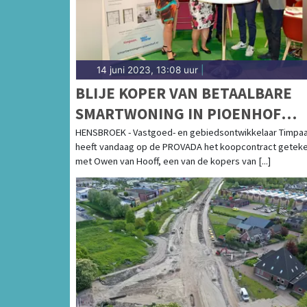
14 juni 2023, 13:08 uur
|
BLIJE KOPER VAN BETAALBARE
SMARTWONING IN PIOENHOF
HENSBROEK TEKENT OP PROVA
HENSBROEK - Vastgoed- en gebiedsontwikkelaar Timpa
heeft vandaag op de PROVADA het koopcontract getek
met Owen van Hooff, een van de kopers van [...]