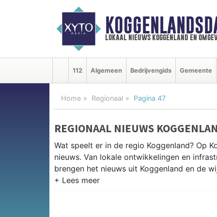
KOGGENLANDSD
lokaal nieuws koggenland en omgev
112
Algemeen
Bedrijvengids
Gemeente
Home
Regionaal
Pagina 47
REGIONAAL NIEUWS KOGGENLA
Wat speelt er in de regio Koggenland? Op Ko
nieuws. Van lokale ontwikkelingen en infrastr
brengen het nieuws uit Koggenland en de w
REGIONIEUWS KOGGENLAND
Naast Koggenland volgen wij ook het nieuw