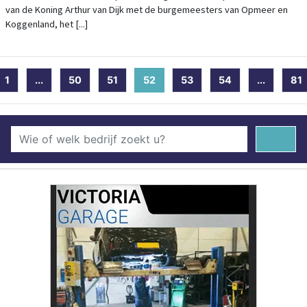
van de Koning Arthur van Dijk met de burgemeesters van Opmeer en
Koggenland, het [...]
1
...
50
51
52
(current)
53
54
...
81