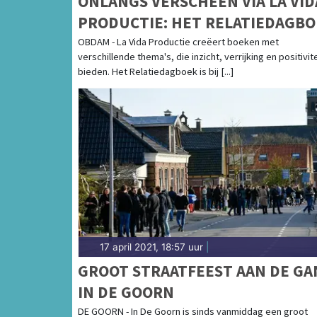
ONLANGS VERSCHEEN VIA LA VID
PRODUCTIE: HET RELATIEDAGBO
VOOR VOLWASSENEN EN
OBDAM - La Vida Productie creëert boeken met
verschillende thema's, die inzicht, verrijking en positivite
JONGEREN
bieden. Het Relatiedagboek is bij [...]
17 april 2021, 18:57 uur
|
GROOT STRAATFEEST AAN DE GA
IN DE GOORN
DE GOORN - In De Goorn is sinds vanmiddag een groot