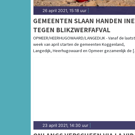
26 april 2021, 15:18 uur
|
GEMEENTEN SLAAN HANDEN IN
TEGEN BLIKZWERFAFVAL
OPMEER/HEERHUGOWAARD/LANGEDIJK - Vanaf de laats
week van april starten de gemeenten Koggenland,
Langedijk, Heerhugowaard en Opmeer gezamenlijk de [..
23 april 2021, 14:30 uur
|