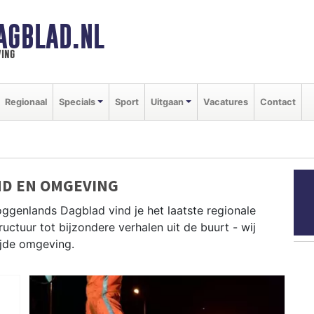
AGBLAD.NL
ing
Regionaal
Specials
Sport
Uitgaan
Vacatures
Contact
ND EN OMGEVING
ggenlands Dagblad vind je het laatste regionale
uctuur tot bijzondere verhalen uit de buurt - wij
ijde omgeving.
s uit Drechterland, Enkhuizen, Heerhugowaard en