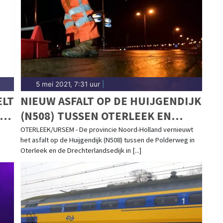
d.
5 mei 2021, 7:31 uur
|
ELT
NIEUW ASFALT OP DE HUIJGENDIJK
OR
(N508) TUSSEN OTERLEEK EN
URSEM
OTERLEEK/URSEM - De provincie Noord-Holland vernieuwt
het asfalt op de Huijgendijk (N508) tussen de Polderweg in
Oterleek en de Drechterlandsedijk in [...]