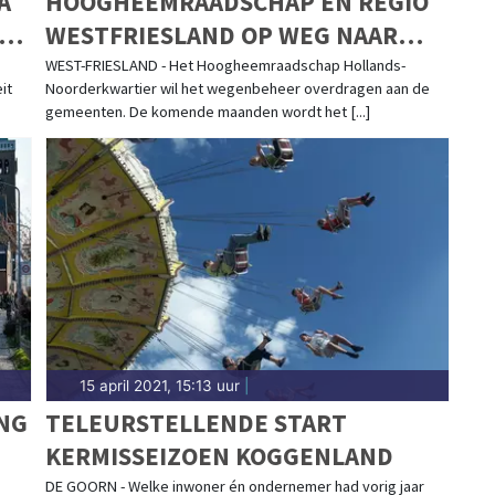
A
HOOGHEEMRAADSCHAP EN REGIO
EK
WESTFRIESLAND OP WEG NAAR
WEGENOVERDRACHT
WEST-FRIESLAND - Het Hoogheemraadschap Hollands-
it
Noorderkwartier wil het wegenbeheer overdragen aan de
gemeenten. De komende maanden wordt het [...]
15 april 2021, 15:13 uur
|
NG
TELEURSTELLENDE START
KERMISSEIZOEN KOGGENLAND
DE GOORN - Welke inwoner én ondernemer had vorig jaar