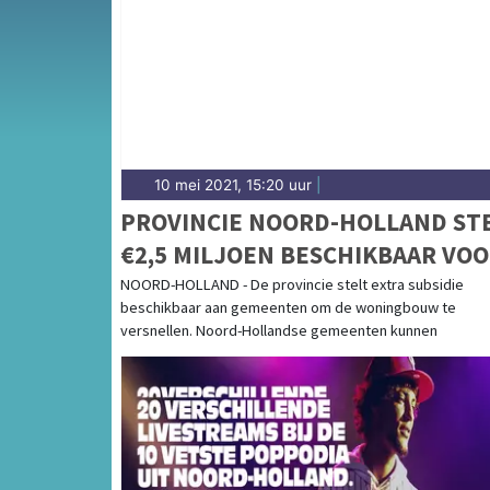
andere gemeenten in de regio West-Frieslan
10 mei 2021, 15:20 uur
|
PROVINCIE NOORD-HOLLAND ST
€2,5 MILJOEN BESCHIKBAAR VO
VERSNELLING WONINGBOUW
NOORD-HOLLAND - De provincie stelt extra subsidie
beschikbaar aan gemeenten om de woningbouw te
versnellen. Noord-Hollandse gemeenten kunnen