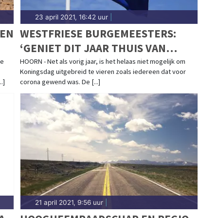
23 april 2021, 16:42 uur
|
EEN
WESTFRIESE BURGEMEESTERS:
‘GENIET DIT JAAR THUIS VAN
KONINGSDAG!’
te
HOORN - Net als vorig jaar, is het helaas niet mogelijk om
Koningsdag uitgebreid te vieren zoals iedereen dat voor
.]
corona gewend was. De [...]
21 april 2021, 9:56 uur
|