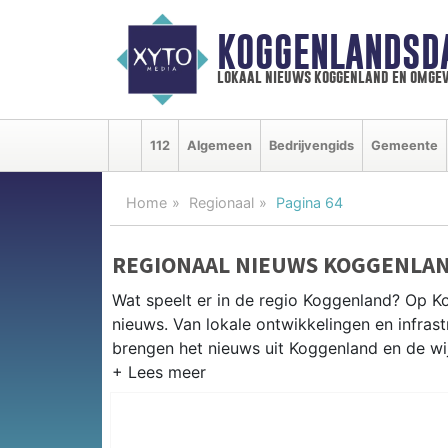
KOGGENLANDSD
lokaal nieuws koggenland en omgev
112
Algemeen
Bedrijvengids
Gemeente
Home
Regionaal
Pagina 64
REGIONAAL NIEUWS KOGGENLA
Wat speelt er in de regio Koggenland? Op Ko
nieuws. Van lokale ontwikkelingen en infrastr
brengen het nieuws uit Koggenland en de w
REGIONIEUWS KOGGENLAND
Naast Koggenland volgen wij ook het nieuw