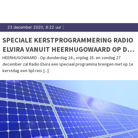
23 december 2020, 8:22 uur
|
SPECIALE KERSTPROGRAMMERING RADIO
ELVIRA VANUIT HEERHUGOWAARD OP DE
1485 KHZ MIDDENGOLF
HEERHUGOWAARD - Op donderdag 24-, vrijdag 25- en zondag 27
december zal Radio Elvira een speciaal programma brengen met op 1e
kerstdag een tijd reis [...]