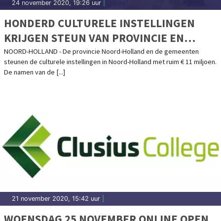
24 november 2020, 19:26 uur
|
HONDERD CULTURELE INSTELLINGEN
KRIJGEN STEUN VAN PROVINCIE EN
GEMEENTEN
NOORD-HOLLAND - De provincie Noord-Holland en de gemeenten
steunen de culturele instellingen in Noord-Holland met ruim € 11 miljoen.
De namen van de [...]
21 november 2020, 15:42 uur
|
WOENSDAG 25 NOVEMBER ONLINE OPEN