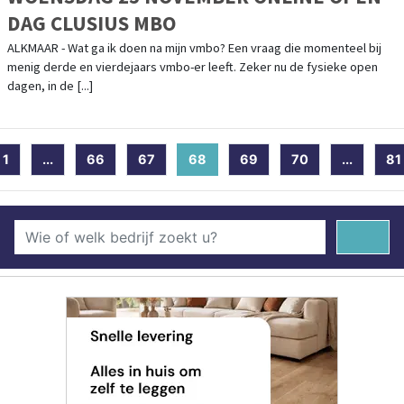
DAG CLUSIUS MBO
ALKMAAR - Wat ga ik doen na mijn vmbo? Een vraag die momenteel bij
menig derde en vierdejaars vmbo-er leeft. Zeker nu de fysieke open
dagen, in de [...]
1
...
66
67
68
(current)
69
70
...
81