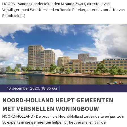
VERSTERKEN VAN HET
HOORN - Vandaag ondertekenden Miranda Zwart, directeur van
Vrijwilligerspunt Westfriesland en Ronald Bleeker, directievoorzitter van
VERENIGINGSLEVEN IN WEST-FRIESLAND
Rabobank [...]
10 december 2020, 18:35 uur
|
NOORD-HOLLAND HELPT GEMEENTEN
MET VERSNELLEN WONINGBOUW
NOORD-HOLLAND - De provincie Noord-Holland zet sinds twee jaar zo'n
90 experts in die gemeenten helpen bij het versnellen van de