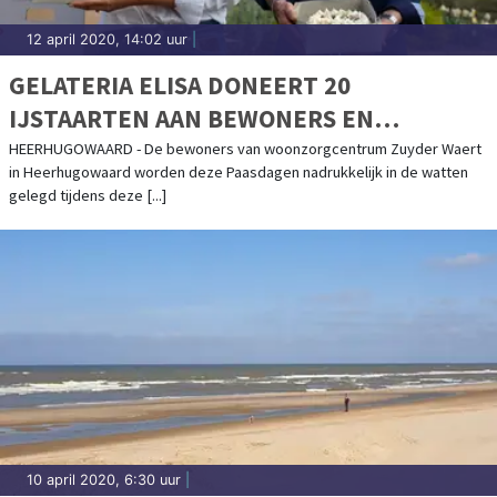
12 april 2020, 14:02 uur
|
GELATERIA ELISA DONEERT 20
IJSTAARTEN AAN BEWONERS EN
PERSONEEL ZUYDER WAERT
HEERHUGOWAARD - De bewoners van woonzorgcentrum Zuyder Waert
in Heerhugowaard worden deze Paasdagen nadrukkelijk in de watten
gelegd tijdens deze [...]
10 april 2020, 6:30 uur
|