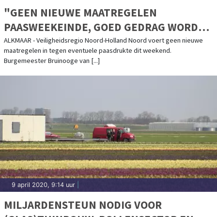
"GEEN NIEUWE MAATREGELEN
PAASWEEKEINDE, GOED GEDRAG WORDT
BELOOND"
ALKMAAR - Veiligheidsregio Noord-Holland Noord voert geen nieuwe
maatregelen in tegen eventuele paasdrukte dit weekend.
Burgemeester Bruinooge van [...]
9 april 2020, 9:14 uur
|
MILJARDENSTEUN NODIG VOOR