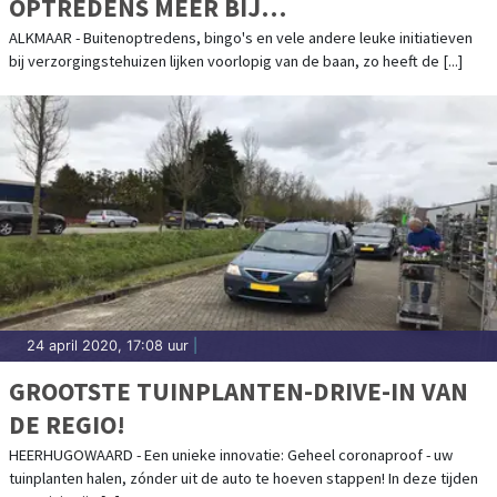
OPTREDENS MEER BIJ
VERZORGINGSHUIZEN
ALKMAAR - Buitenoptredens, bingo's en vele andere leuke initiatieven
bij verzorgingstehuizen lijken voorlopig van de baan, zo heeft de [...]
24 april 2020, 17:08 uur
|
GROOTSTE TUINPLANTEN-DRIVE-IN VAN
DE REGIO!
HEERHUGOWAARD - Een unieke innovatie: Geheel coronaproof - uw
tuinplanten halen, zónder uit de auto te hoeven stappen! In deze tijden