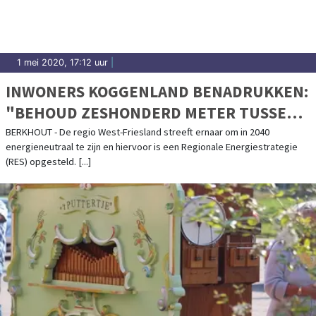
1 mei 2020, 17:12 uur
|
INWONERS KOGGENLAND BENADRUKKEN:
"BEHOUD ZESHONDERD METER TUSSEN
WONING EN WINDMOLEN"
BERKHOUT - De regio West-Friesland streeft ernaar om in 2040
energieneutraal te zijn en hiervoor is een Regionale Energiestrategie
(RES) opgesteld. [...]