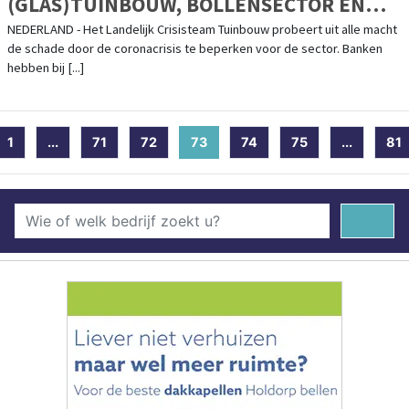
(GLAS)TUINBOUW, BOLLENSECTOR EN
ZAADVEREDELAARS
NEDERLAND - Het Landelijk Crisisteam Tuinbouw probeert uit alle macht
de schade door de coronacrisis te beperken voor de sector. Banken
hebben bij [...]
1
...
71
72
73
(current)
74
75
...
81