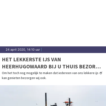
24 april 2020, 14:10 uur
|
HET LEKKERSTE IJS VAN
HEERHUGOWAARD BIJ U THUIS BEZORGD
DOOR GELATERIA ELISA
Om het toch nog mogelijk te maken dat iedereen van ons lekkere ijs 🍧
kan genieten bezorgen wij ook.