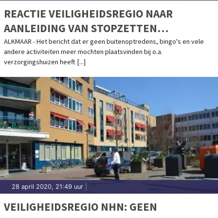
REACTIE VEILIGHEIDSREGIO NAAR
AANLEIDING VAN STOPZETTEN
BUITENOPTREDENS BIJ
ALKMAAR - Het bericht dat er geen buitenoptredens, bingo's en vele
andere activiteiten meer mochten plaatsvinden bij o.a.
VERZORGINGSHUIZEN
verzorgingshuizen heeft [...]
28 april 2020, 21:49 uur
|
VEILIGHEIDSREGIO NHN: GEEN