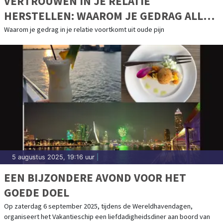
VERTROUWEN IN JE RELATIE
HERSTELLEN: WAAROM JE GEDRAG ALLES
ZEGT OVER HOE JE JE VOELT
Waarom je gedrag in je relatie voortkomt uit oude pijn
5 augustus 2025, 19:16 uur
|
EEN BIJZONDERE AVOND VOOR HET
GOEDE DOEL
Op zaterdag 6 september 2025, tijdens de Wereldhavendagen,
organiseert het Vakantieschip een liefdadigheidsdiner aan boord van