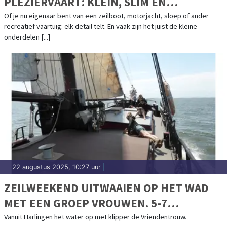
PLEZIERVAART: KLEIN, SLIM ÉN
OERSTERK
Of je nu eigenaar bent van een zeilboot, motorjacht, sloep of ander
recreatief vaartuig: elk detail telt. En vaak zijn het juist de kleine
onderdelen [...]
22 augustus 2025, 10:27 uur
|
ZEILWEEKEND UITWAAIEN OP HET WAD
MET EEN GROEP VROUWEN. 5-7
SEPTEMBER 2025
Vanuit Harlingen het water op met klipper de Vriendentrouw.