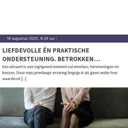
18 augustus 2025, 8:26 uur
|
LIEFDEVOLLE ÉN PRAKTISCHE
ONDERSTEUNING. BETROKKEN
BEGELEIDING BIJ IEDER AFSCHEID
Een uitvaart is een ingrijpend moment vol emoties, herinneringen en
keuzes. Door mijn jarenlange ervaring begrijp ik als geen ander hoe
waardevol [...]