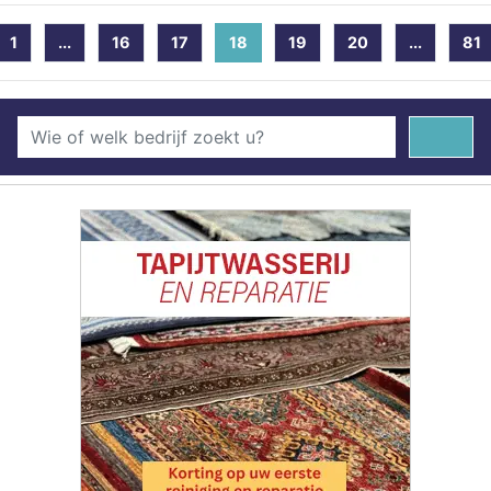
1
...
16
17
18
(current)
19
20
...
81