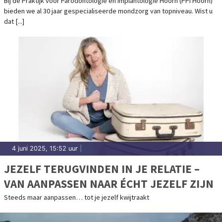
Bij de Praktijk voor Parodontologie en Implantologie Hoorn (PPI Hoorn)
bieden we al 30 jaar gespecialiseerde mondzorg van topniveau. Wist u
dat [...]
4 juni 2025, 15:52 uur
|
JEZELF TERUGVINDEN IN JE RELATIE –
VAN AANPASSEN NAAR ÉCHT JEZELF ZIJN
Steeds maar aanpassen… tot je jezelf kwijtraakt