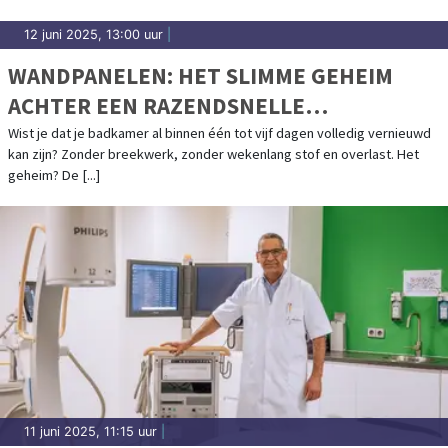
12 juni 2025, 13:00 uur
|
WANDPANELEN: HET SLIMME GEHEIM
ACHTER EEN RAZENDSNELLE
BADKAMERRENOVATIE
Wist je dat je badkamer al binnen één tot vijf dagen volledig vernieuwd
kan zijn? Zonder breekwerk, zonder wekenlang stof en overlast. Het
geheim? De [...]
11 juni 2025, 11:15 uur
|