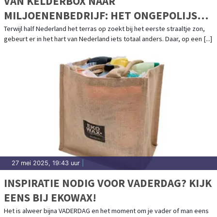
VAN KELDERBOX NAAR
MILJOENENBEDRIJF: HET ONGEPOLIJSTE
SUCCESVERHAAL VAN NAUTICGEAR.NL
Terwijl half Nederland het terras op zoekt bij het eerste straaltje zon,
gebeurt er in het hart van Nederland iets totaal anders. Daar, op een [...]
27 mei 2025, 19:43 uur
|
INSPIRATIE NODIG VOOR VADERDAG? KIJK
EENS BIJ EKOWAX!
Het is alweer bijna VADERDAG en het moment om je vader of man eens