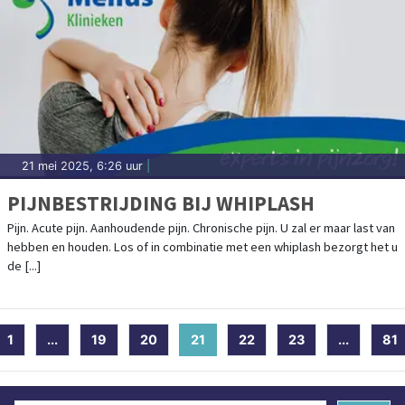
21 mei 2025, 6:26 uur
|
PIJNBESTRIJDING BIJ WHIPLASH
Pijn. Acute pijn. Aanhoudende pijn. Chronische pijn. U zal er maar last van
hebben en houden. Los of in combinatie met een whiplash bezorgt het u
de [...]
1
...
19
20
21
(current)
22
23
...
81