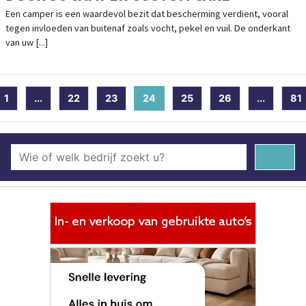
Een camper is een waardevol bezit dat bescherming verdient, vooral
tegen invloeden van buitenaf zoals vocht, pekel en vuil. De onderkant
van uw [...]
1
...
22
23
24
(current)
25
26
...
81