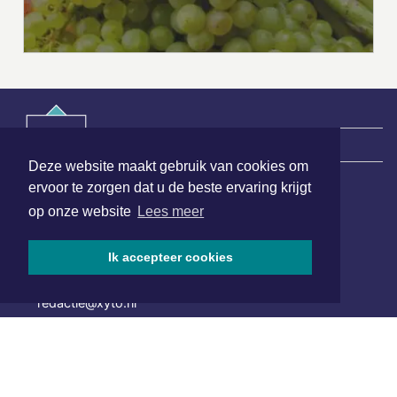
|
Nieuws | Sport | Evenementen
Deze website maakt gebruik van cookies om
ervoor te zorgen dat u de beste ervaring krijgt
Hoofdvestiging:
op onze website
Lees meer
van Benthuizenlaan 1
1701 BZ Heerhugowaard
Ik accepteer cookies
072 8200 600
redactie@xyto.nl
www.xyto.nl
SOCIAL MEDIA