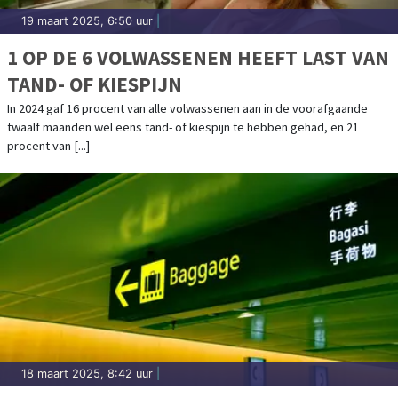
19 maart 2025, 6:50 uur
|
1 OP DE 6 VOLWASSENEN HEEFT LAST VAN
TAND- OF KIESPIJN
In 2024 gaf 16 procent van alle volwassenen aan in de voorafgaande
twaalf maanden wel eens tand- of kiespijn te hebben gehad, en 21
procent van [...]
18 maart 2025, 8:42 uur
|