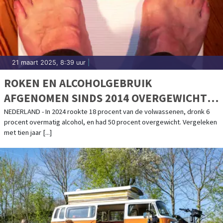
21 maart 2025, 8:39 uur
|
ROKEN EN ALCOHOLGEBRUIK
AFGENOMEN SINDS 2014 OVERGEWICHT
GELIJK GEBLEVEN
NEDERLAND - In 2024 rookte 18 procent van de volwassenen, dronk 6
procent overmatig alcohol, en had 50 procent overgewicht. Vergeleken
met tien jaar [...]