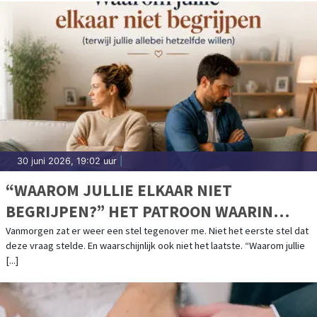
30 juni 2026, 19:02 uur
|
“WAAROM JULLIE ELKAAR NIET
BEGRIJPEN?” HET PATROON WAARIN
ZOVEEL STELLEN VASTLOPEN.
Vanmorgen zat er weer een stel tegenover me. Niet het eerste stel dat
deze vraag stelde. En waarschijnlijk ook niet het laatste. “Waarom jullie
[...]