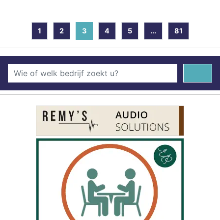
1
2
3
(current)
4
5
...
81