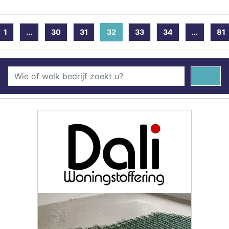
1
...
30
31
32
(current)
33
34
...
81