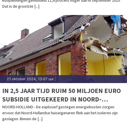
koopwoningen gemiddeld 11,4 procent hoger dan in september 2023.
Dat is de grootste [...]
21 oktober 2024, 13:07 uur
|
IN 2,5 JAAR TIJD RUIM 50 MILJOEN EURO
SUBSIDIE UITGEKEERD IN NOORD-
HOLLAND VOOR WONINGISOLATIE
NOORD-HOLLAND - De explosief gestegen energiekosten zorgen
ervoor dat Noord-Hollandse huiseigenaren flink aan het isoleren zijn
geslagen. Binnen de [...]