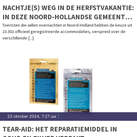
NACHTJE(S) WEG IN DE HERFSTVAKANTIE:
IN DEZE NOORD-HOLLANDSE GEMEENTEN
VIND JE DE MEESTE (EN OUDSTE)
Toeristen die willen overnachten in Noord-Holland hebben de keuze uit
23.302 officieel geregistreerde accommodaties, verspreid over de
ACCOMMODATIES
verschillende [...]
23 oktober 2024, 7:27 uur
|
TEAR-AID: HET REPARATIEMIDDEL IN