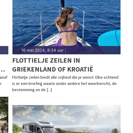
16 mei 2024, 8:34 uur
|
FLOTTIELJE ZEILEN IN
GRIEKENLAND OF KROATIË
I
anaf
Flottielje zeilen biedt alle vrijheid die je wenst. Elke ochtend
r
is er een briefing waarin onder andere het weerbericht, de
bestemming en de [...]