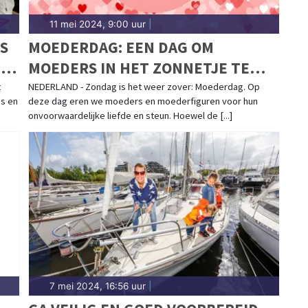
11 mei 2024, 9:00 uur
|
S
MOEDERDAG: EEN DAG OM
NS
MOEDERS IN HET ZONNETJE TE
ZETTEN
t
NEDERLAND - Zondag is het weer zover: Moederdag. Op
's en
deze dag eren we moeders en moederfiguren voor hun
onvoorwaardelijke liefde en steun. Hoewel de [...]
7 mei 2024, 16:56 uur
|