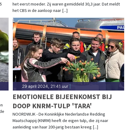
5
het eerst moeder. Zij waren gemiddeld 30,3 jaar. Dat meldt
het CBS in de aanloop naar [...]
29 april 2024, 21:41 uur
|
EMOTIONELE BIJEENKOMST BIJ
DOOP KNRM-TULP 'TARA'
en
 de
NOORDWIJK - De Koninklijke Nederlandse Redding
Maatschappij (KNRM) heeft de eigen tulp, die zij naar
aanleiding van haar 200-jarig bestaan kreeg [...]