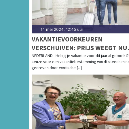
14 mei 2024, 12:45 uur
|
VAKANTIEVOORKEUREN
VERSCHUIVEN: PRIJS WEEGT NU
VOOR NEDERLANDERS ZWAARDE
NEDERLAND - Heb jij je vakantie voor dit jaar al geboekt
keuze voor een vakantiebestemming wordt steeds min
DAN BESTEMMING
gedreven door exotische [...]