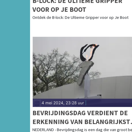
B-LOCK: DE ULTIEME GRIPPER
VOOR OP JE BOOT
Ontdek de B-lock: De Ultieme Gripper voor op Je Boot
4 mei 2024, 23:28 uur
|
BEVRIJDINGSDAG VERDIENT DE
ERKENNING VAN BELANGRIJKST
FEESTDAG VAN HET JAAR
NEDERLAND - Bevrijdingsdag is een dag die van groot b