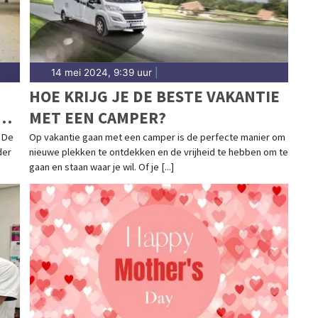
14 mei 2024, 9:39 uur
|
HOE KRIJG JE DE BESTE VAKANTIE
MET EEN CAMPER?
R
? De
Op vakantie gaan met een camper is de perfecte manier om
der
nieuwe plekken te ontdekken en de vrijheid te hebben om te
gaan en staan waar je wil. Of je [...]