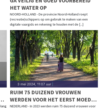
GA VEILIG EN GOED VOORBEREID
HET WATER OP
NOORD-HOLLAND - De provincie Noord-Holland roept
(recreatie)schippers op om gebruik te maken van een
digitale vaargids en rekening te houden met de [...]
3 mei 2024, 11:07 uur
|
RUIM 75 DUIZEND VROUWEN
E
WERDEN VOOR HET EERST MOEDER
IN 2023
elang
NEDERLAND - In 2023 werden ruim 75 duizend vrouwen voor