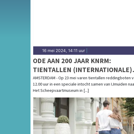
16 mei 2024, 14:11 uur
|
ODE AAN 200 JAAR KNRM:
TIENTALLEN (INTERNATIONALE)
REDDINGBOTEN VAREN OP 23 ME
AMSTERDAM - Op 23 mei varen tientallen reddingboten v
12.00 uur in een speciale intocht samen van IJmuiden naa
VAN IJMUIDEN NAAR HET
Het Scheepvaartmuseum in [...]
SCHEEPVAARTMUSEUM IN
AMSTERDAM