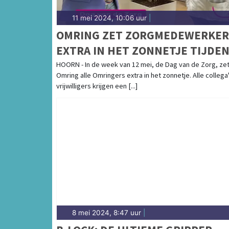
11 mei 2024, 10:06 uur
|
OMRING ZET ZORGMEDEWERKER
EXTRA IN HET ZONNETJE TIJDE
DAG VAN DE ZORG
HOORN - In de week van 12 mei, de Dag van de Zorg, ze
Omring alle Omringers extra in het zonnetje. Alle collega
vrijwilligers krijgen een [...]
8 mei 2024, 8:47 uur
|