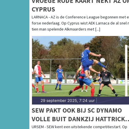
VROEGE RODE KAART NEKT AZ O
CYPRUS
LARNACA - AZ is de Conference League begonnen met 
forse nederlaag. Op Cyprus wist AEK Larnaca de al snel
tien man spelende Alkmaarders met [...]
29 september 2025, 7:24 uur
|
SEW PAKT OOK BIJ SC DYNAMO
VOLLE BUIT DANKZIJ HATTRICK
MAX DRAIJER
URSEM - SEW kent een uitstekende competitiestart. Op