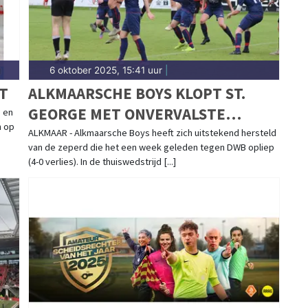
6 oktober 2025, 15:41 uur
|
T
ALKMAARSCHE BOYS KLOPT ST.
GEORGE MET ONVERVALSTE
 en
n op
ZEVENKLAPPER, REINHARD MIKT
ALKMAAR - Alkmaarsche Boys heeft zich uitstekend hersteld
van de zeperd die het een week geleden tegen DWB opliep
VIJF KEER RAAK
(4-0 verlies). In de thuiswedstrijd [...]