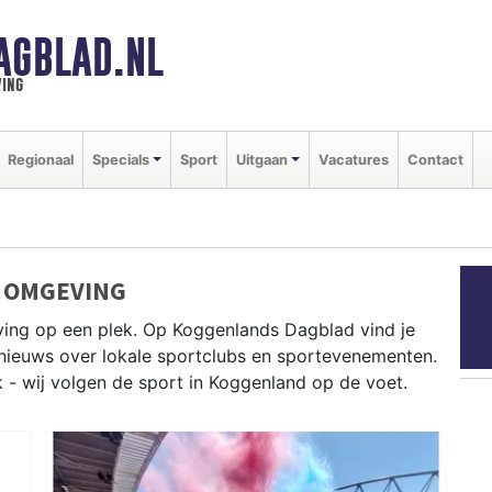
AGBLAD.NL
ing
Regionaal
Specials
Sport
Uitgaan
Vacatures
Contact
 OMGEVING
ving op een plek. Op Koggenlands Dagblad vind je
e nieuws over lokale sportclubs en sportevenementen.
k - wij volgen de sport in Koggenland op de voet.
 West-Friese polders en fietsen langs het Noord-