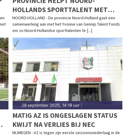
P
PROVINCIE HELPT NOORD-
HOLLANDS SPORTTALENT MET
SAMENWERKING YVONNE VAN
een
NOORD-HOLLAND - De provincie Noord-Holland gaat een
 met
samenwerking aan met het Yvonne van Gennip Talent Fonds
GENNIP TALENT FONDS
om zo Noord-Hollandse sporttalenten te [...]
28 september 2025, 14:18 uur
|
MATIG AZ IS ONGESLAGEN STATUS
KWIJT NA VERLIES BIJ NEC
NIJMEGEN - AZ is tegen zijn eerste seizoensnederlaag in de