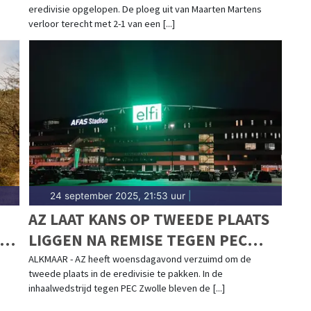
eredivisie opgelopen. De ploeg uit van Maarten Martens
verloor terecht met 2-1 van een [...]
24 september 2025, 21:53 uur
|
AZ LAAT KANS OP TWEEDE PLAATS
LIGGEN NA REMISE TEGEN PEC
ZWOLLE
ALKMAAR - AZ heeft woensdagavond verzuimd om de
tweede plaats in de eredivisie te pakken. In de
inhaalwedstrijd tegen PEC Zwolle bleven de [...]