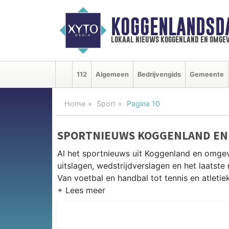
KOGGENLANDSD
lokaal nieuws koggenland en omgev
112
Algemeen
Bedrijvengids
Gemeente
Home
Sport
Pagina 10
SPORTNIEUWS KOGGENLAND EN
Al het sportnieuws uit Koggenland en omge
uitslagen, wedstrijdverslagen en het laatst
Van voetbal en handbal tot tennis en atletie
LOKALE SPORT KOGGENLAND
Van VV Obdam en SV Ursem tot korfbal in de