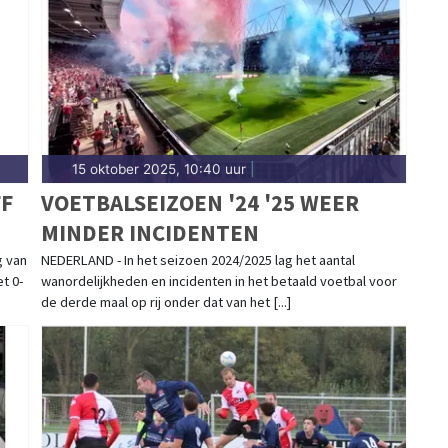
 een uitgesproken dorps karakter. Blijf op de hoogte
n Koggenland.
15 oktober 2025, 10:40 uur
|
FF
VOETBALSEIZOEN '24 '25 WEER
MINDER INCIDENTEN
g van
NEDERLAND - In het seizoen 2024/2025 lag het aantal
t 0-
wanordelijkheden en incidenten in het betaald voetbal voor
de derde maal op rij onder dat van het [...]