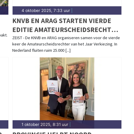
4 oktober 2025, 7:33 uur
|
KNVB EN ARAG STARTEN VIERDE
EDITIE AMATEURSCHEIDSRECHTER
pakt.
VAN HET JAAR VERKIEZING
ZEIST - De KNVB en ARAG organiseren samen voor de vierde
keer de Amateurscheidsrechter van het Jaar Verkiezing. In
Nederland fluiten ruim 25.000 [...]
1 oktober 2025, 8:31 uur
|