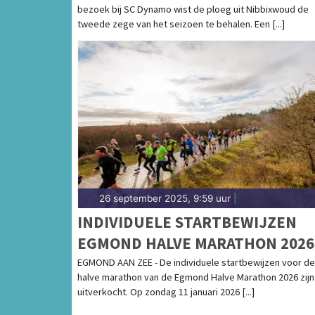
bezoek bij SC Dynamo wist de ploeg uit Nibbixwoud de
tweede zege van het seizoen te behalen. Een [...]
26 september 2025, 9:59 uur
|
INDIVIDUELE STARTBEWIJZEN
EGMOND HALVE MARATHON 2026
UITVERKOCHT
EGMOND AAN ZEE - De individuele startbewijzen voor de
halve marathon van de Egmond Halve Marathon 2026 zijn
uitverkocht. Op zondag 11 januari 2026 [...]