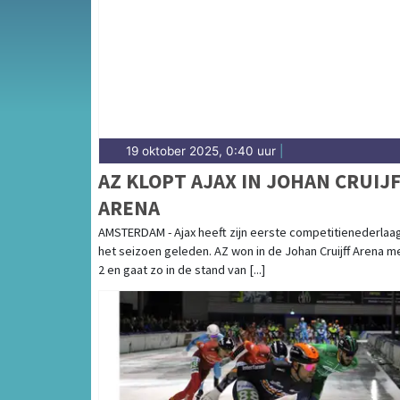
Hollands Kanaal — sport in Koggenland heeft
van alle sportieve uitslagen en prestaties i
19 oktober 2025, 0:40 uur
|
AZ KLOPT AJAX IN JOHAN CRUIJ
ARENA
AMSTERDAM - Ajax heeft zijn eerste competitienederlaa
het seizoen geleden. AZ won in de Johan Cruijff Arena me
2 en gaat zo in de stand van [...]