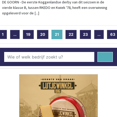
DE GOORN - De eerste Koggenlandse derby van dit seizoen in de
vierde klasse B, tussen RKEDO en Kwiek '78, heeft een overwinning
opgeleverd voor de [...]
1
...
19
20
21
(current)
22
23
...
63