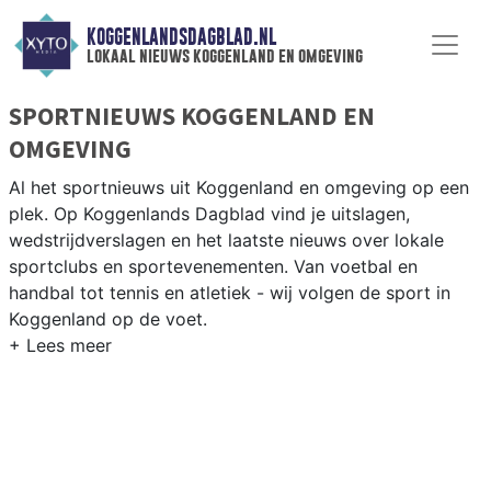
KOGGENLANDSDAGBLAD.NL
lokaal nieuws koggenland en omgeving
SPORTNIEUWS KOGGENLAND EN
OMGEVING
Al het sportnieuws uit Koggenland en omgeving op een
plek. Op Koggenlands Dagblad vind je uitslagen,
wedstrijdverslagen en het laatste nieuws over lokale
sportclubs en sportevenementen. Van voetbal en
handbal tot tennis en atletiek - wij volgen de sport in
Koggenland op de voet.
LOKALE SPORT KOGGENLAND
Van VV Obdam en SV Ursem tot korfbal in de West-
Friese polders en fietsen langs het Noord-Hollands
Kanaal — sport in Koggenland heeft een uitgesproken
dorps karakter. Blijf op de hoogte van alle sportieve