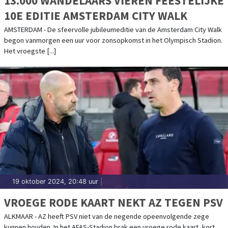
13.000 WANDELAARS VIEREN FEESTELIJKE
10E EDITIE AMSTERDAM CITY WALK
AMSTERDAM - De sfeervolle jubileumeditie van de Amsterdam City Walk
begon vanmorgen een uur voor zonsopkomst in het Olympisch Stadion.
Het vroegste [...]
19 oktober 2024, 20:48 uur
|
VROEGE RODE KAART NEKT AZ TEGEN PSV
ALKMAAR - AZ heeft PSV niet van de negende opeenvolgende zege
kunnen houden. In het AFAS-Stadion brak een vroege rode kaart, kort