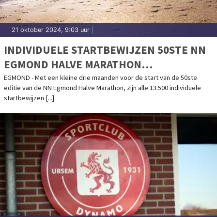
21 oktober 2024, 9:03 uur
|
INDIVIDUELE STARTBEWIJZEN 50STE NN
EGMOND HALVE MARATHON
UITVERKOCHT
EGMOND - Met een kleine drie maanden voor de start van de 50ste
editie van de NN Egmond Halve Marathon, zijn alle 13.500 individuele
startbewijzen [...]